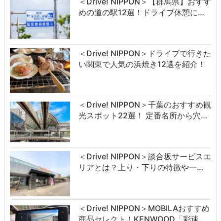
＜Drive! NIPPON＞【群馬県】おすす
めの道の駅12選！ドライブ休憩に…
＜Drive! NIPPON＞ドライブで行きた
い関東で人気の浜焼き12選を紹介！
＜Drive! NIPPON＞千葉のおすすめ観
光スポット22選！ 定番名所から穴…
＜Drive! NIPPON＞談合坂サービスエ
リアとは？上り・下りの特徴や一…
＜Drive! NIPPON＞MOBILAおすすめ
商品セレクト！KENWOOD「彩速…