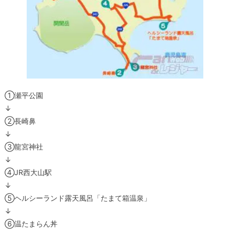
①瀬平公園
↓
②長崎鼻
↓
③龍宮神社
↓
④JR西大山駅
↓
⑤ヘルシーランド露天風呂「たまて箱温泉」
↓
⑥温たまらん丼