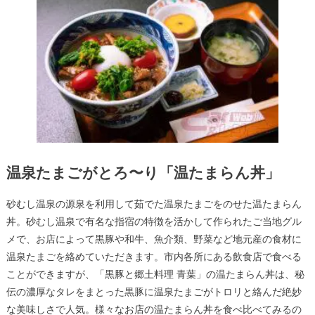
温泉たまごがとろ〜り「温たまらん丼」
砂むし温泉の源泉を利用して茹でた温泉たまごをのせた温たまらん
丼。砂むし温泉で有名な指宿の特徴を活かして作られたご当地グル
メで、お店によって黒豚や和牛、魚介類、野菜など地元産の食材に
温泉たまごを絡めていただきます。市内各所にある飲食店で食べる
ことができますが、「黒豚と郷土料理 青葉」の温たまらん丼は、秘
伝の濃厚なタレをまとった黒豚に温泉たまごがトロリと絡んだ絶妙
な美味しさで人気。様々なお店の温たまらん丼を食べ比べてみるの