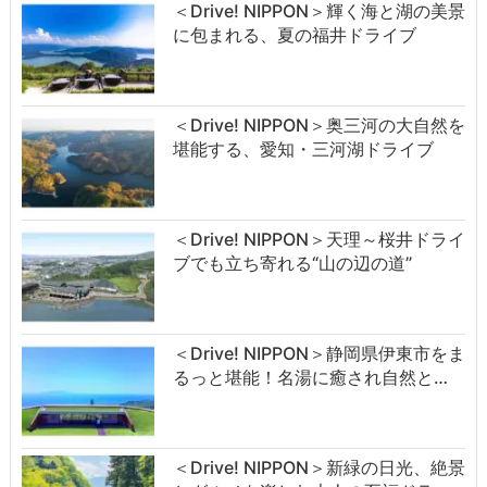
＜Drive! NIPPON＞輝く海と湖の美景
に包まれる、夏の福井ドライブ
＜Drive! NIPPON＞奥三河の大自然を
堪能する、愛知・三河湖ドライブ
＜Drive! NIPPON＞天理～桜井ドライ
ブでも立ち寄れる“山の辺の道”
＜Drive! NIPPON＞静岡県伊東市をま
るっと堪能！名湯に癒され自然と…
＜Drive! NIPPON＞新緑の日光、絶景