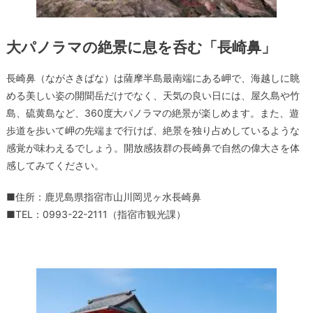
大パノラマの絶景に息を呑む「長崎鼻」
長崎鼻（ながさきばな）は薩摩半島最南端にある岬で、海越しに眺
める美しい姿の開聞岳だけでなく、天気の良い日には、屋久島や竹
島、硫黄島など、360度大パノラマの絶景が楽しめます。また、遊
歩道を歩いて岬の先端まで行けば、絶景を独り占めしているような
感覚が味わえるでしょう。開放感抜群の長崎鼻で自然の偉大さを体
感してみてください。
■住所：鹿児島県指宿市山川岡児ヶ水長崎鼻
■TEL：0993-22-2111（指宿市観光課）