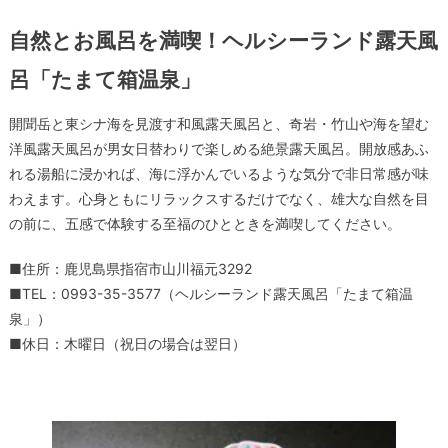
自然とお風呂を満喫！ヘルシーランド露天風
呂「たまて箱温泉」
開聞岳と東シナ海を見渡す和風露天風呂と、奇岩・竹山や海を望む
洋風露天風呂が男女日替わりで楽しめる絶景露天風呂。開放感あふ
れる湯船に浸かれば、海に浮かんでいるような気分で非日常感が味
わえます。心身ともにリラックスするだけでなく、雄大な自然を目
の前に、五感で体験する至福のひとときを満喫してください。
■住所：鹿児島県指宿市山川福元3292
■TEL：0993-35-3577（ヘルシーランド露天風呂「たまて箱温
泉」）
■休日：木曜日（祝日の場合は翌日）