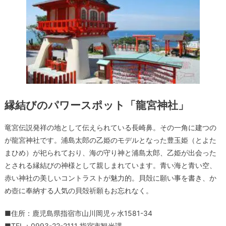
縁結びのパワースポット「龍宮神社」
竜宮伝説発祥の地として伝えられている長崎鼻。その一角に建つの
が龍宮神社です。浦島太郎の乙姫のモデルとなった豊玉姫（とよた
まひめ）が祀られており、海の守り神と浦島太郎、乙姫が出会った
とされる縁結びの神様として親しまれています。青い海と青い空、
赤い神社の美しいコントラストが魅力的。貝殻に願い事を書き、か
め壺に奉納する人気の貝殻祈願もお忘れなく。
■住所：鹿児島県指宿市山川岡児ヶ水1581-34
■TEL：0993-22-2111 指宿市観光課