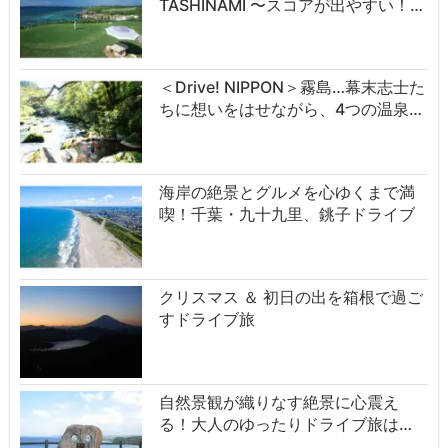
TASHINAMI 〜スコアが出やすい！…
＜Drive! NIPPON＞霧島…幕末志士た
ちに想いをはせながら、4つの温泉…
海岸の絶景とグルメを心ゆくまで満
喫！千葉・九十九里、銚子ドライブ
クリスマス ＆ 初日の出を箱根で過ご
すドライブ旅
自然景観が織りなす絶景に心震え
る！大人のゆったりドライブ旅は…