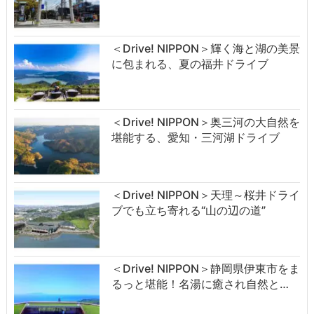
＜Drive! NIPPON＞輝く海と湖の美景
に包まれる、夏の福井ドライブ
＜Drive! NIPPON＞奥三河の大自然を
堪能する、愛知・三河湖ドライブ
＜Drive! NIPPON＞天理～桜井ドライ
ブでも立ち寄れる“山の辺の道”
＜Drive! NIPPON＞静岡県伊東市をま
るっと堪能！名湯に癒され自然と…