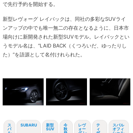
で先行予約を開始する。
新型レヴォーグ レイバックは、同社の多彩なSUVライ
ンアップの中でも唯一無二の存在となるように、日本市
場向けに新開発された新型SUVモデル。レイバックとい
うモデル名は、“LAID BACK（くつろいだ、ゆったりし
た）”を語源として名付けれられた。
ス
SUBARU
新型
今
レヴ
テ
スバル
バ
SUV
秋
ォー
ィ
オフィ
ル
発
グ レ
ザ
シャル