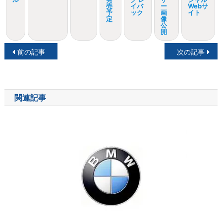
売
イバ
ー
Webサ
予
ック
画
イト
定
像
公
開
投
前の記事
次の記事
稿
ナ
関連記事
ビ
ゲ
ー
シ
ョ
ン