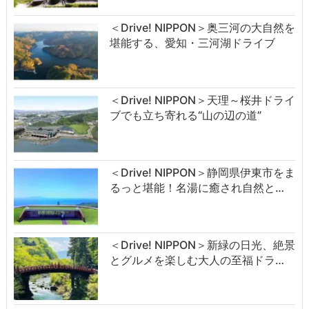
＜Drive! NIPPON＞奥三河の大自然を
堪能する、愛知・三河湖ドライブ
＜Drive! NIPPON＞天理～桜井ドライ
ブでも立ち寄れる“山の辺の道”
＜Drive! NIPPON＞静岡県伊東市をま
るっと堪能！名湯に癒され自然と…
＜Drive! NIPPON＞新緑の日光、絶景
とグルメを楽しむ大人の至福ドラ…