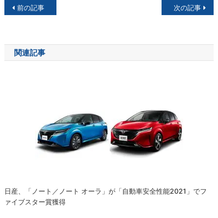
投
前の記事
次の記事
稿
ナ
関連記事
ビ
ゲ
ー
シ
ョ
ン
日産、「ノート／ノート オーラ」が「自動車安全性能2021」でフ
ァイブスター賞獲得