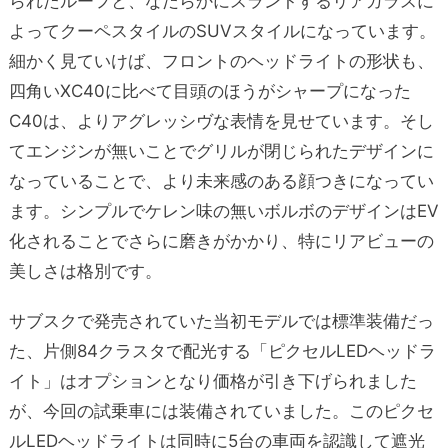
られたルーフと、なだらかにスラントするリアガラスに
よってクーペスタイルのSUVスタイルになっています。
細かく見ていけば、フロントのヘッドライトの形状も、
四角いXC40に比べて目頭のほうがシャープになった
C40は、よりアグレッシヴな表情を見せています。そし
てエンジンが無いことでグリルが閉じられたデザインに
なっていることで、より未来感のある顔つきになってい
ます。シンプルでケレン味の無いボルボのデザインはEV
化されることでさらに磨きがかかり、特にリアビューの
美しさは格別です。
サブスクで発売されていた当初モデルでは標準装備だっ
た、片側84クラスタで配光する「ピクセルLEDヘッドラ
イト」はオプションとなり価格が引き下げられました
が、今回の試乗車には装備されていました。このピクセ
ルLEDヘッドライトは同時に5台の車両を認識して遮光