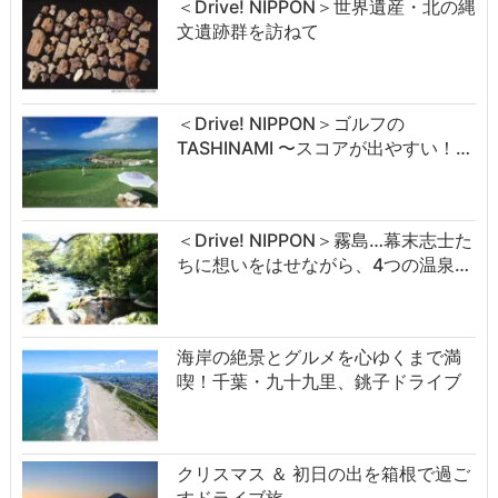
＜Drive! NIPPON＞世界遺産・北の縄
文遺跡群を訪ねて
＜Drive! NIPPON＞ゴルフの
TASHINAMI 〜スコアが出やすい！…
＜Drive! NIPPON＞霧島…幕末志士た
ちに想いをはせながら、4つの温泉…
海岸の絶景とグルメを心ゆくまで満
喫！千葉・九十九里、銚子ドライブ
クリスマス ＆ 初日の出を箱根で過ご
すドライブ旅