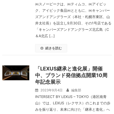
㈱スノーピークは、㈱ティムコ、㈱アイビッ
ク、アイビック食品㈱とともに、㈱キャンパー
ズアンドアングラーズ（本社・札幌市東区、山
井太社長）を設立し9月30日、その1号店である
「キャンパーズアンドアングラーズ北広島（C
＆A北広 […]
続きを読む
「LEXUS継承と進化展」開催
中、ブランド発信拠点開業10周
年記念展示
2023年9月4日
編集部
INTERSECT BY LEXUS – TOKYO（港区南青
山）では、LEXUS（レクサス）のこれまでの歩
みを振り返り、未来に向けた「継承と進化」へ