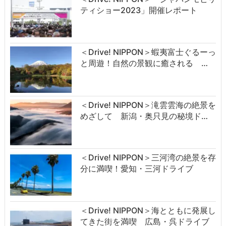
ティショー2023」開催レポート
＜Drive! NIPPON＞蝦夷富士ぐるーっ
と周遊！自然の景観に癒される …
＜Drive! NIPPON＞滝雲雲海の絶景を
めざして 新潟・奥只見の秘境ド…
＜Drive! NIPPON＞三河湾の絶景を存
分に満喫！愛知・三河ドライブ
＜Drive! NIPPON＞海とともに発展し
てきた街を満喫 広島・呉ドライブ