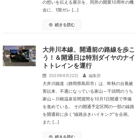
の想いを伝える展示を、同所の開業10周年の機
会に、1階ガレ […]
続きを読む
大井川本線、開通前の路線を歩こ
う！＆開通日は特別ダイヤのナイ
トトレインを運行
2023年8月22日
編集部
大井川鐵道（静岡県島田市）は、昨秋の台風被
害以来、不通になっている家山～千頭間のうち
家山～川根温泉笹間渡間を10月1日開通で準備
を進めている。 その開通予定区間の一部の線路
を開通前に歩く“線路歩きハイキング”を企画。
また […]
続きを読む