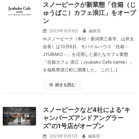
スノーピークが新業態「住箱（じ
ゅうばこ）カフェ浪江」をオープ
ン
2023年10月9日
編集部
㈱スノーピーク（本社・新潟県三条市、山井太
会長）は10月6日、モバイルハウス「住箱－
JYUBAKO－」を活用した新たなカフェ業態
「住箱カフェ 浪江（Jyubako Cafe namie）」
を福島県浪江町に開業した。 この […]
続きを読む
スノーピークなど4社による“キ
ャンパーズアンドアングラー
ズ”の1号店がオープン
2023年10月1日
編集部