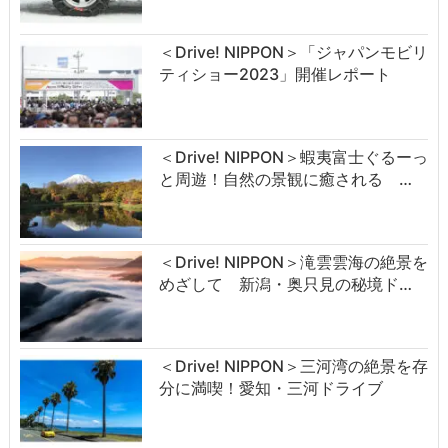
＜Drive! NIPPON＞「ジャパンモビリ
ティショー2023」開催レポート
＜Drive! NIPPON＞蝦夷富士ぐるーっ
と周遊！自然の景観に癒される …
＜Drive! NIPPON＞滝雲雲海の絶景を
めざして 新潟・奥只見の秘境ド…
＜Drive! NIPPON＞三河湾の絶景を存
分に満喫！愛知・三河ドライブ