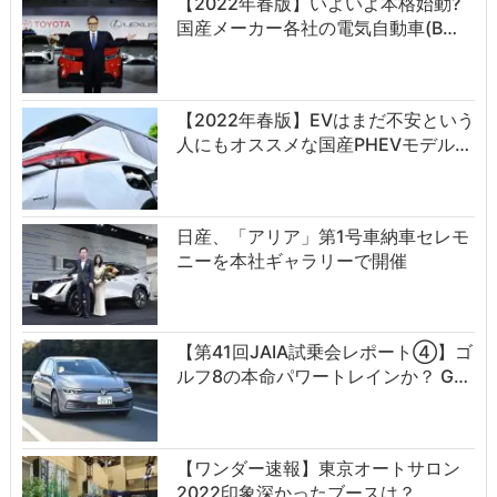
【2022年春版】いよいよ本格始動?
国産メーカー各社の電気自動車(B…
【2022年春版】EVはまだ不安という
人にもオススメな国産PHEVモデル…
日産、「アリア」第1号車納車セレモ
ニーを本社ギャラリーで開催
【第41回JAIA試乗会レポート④】ゴ
ルフ8の本命パワートレインか？ G…
【ワンダー速報】東京オートサロン
2022印象深かったブースは？