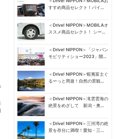
＜Drive! NIPPON＞MOBILAお
すすめ商品セレクト！パイ…
＜Drive! NIPPON＞MOBILAオ
ススメ商品セレクト！ シー…
＜Drive! NIPPON＞「ジャパン
モビリティショー2023」開…
＜Drive! NIPPON＞蝦夷富士ぐ
るーっと周遊！自然の景観…
が
さ
＜Drive! NIPPON＞滝雲雲海の
狭
絶景をめざして 新潟・奥…
別
＜Drive! NIPPON＞三河湾の絶
景を存分に満喫！愛知・三…