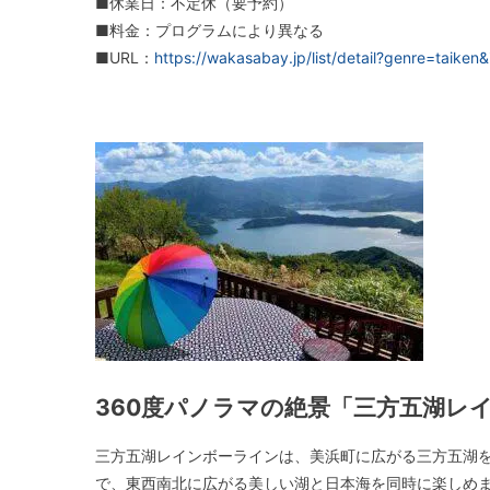
■休業日：不定休（要予約）
■料金：プログラムにより異なる
■URL：
https://wakasabay.jp/list/detail?genre=tai
360度パノラマの絶景「三方五湖レ
三方五湖レインボーラインは、美浜町に広がる三方五湖を
で、東西南北に広がる美しい湖と日本海を同時に楽しめ