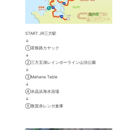
START JR三方駅
↓
①若狭路カヤック
↓
②三方五湖レインボーライン山頂公園
↓
③Mahana Table
↓
④水晶浜海水浴場
↓
⑤敦賀赤レンガ倉庫