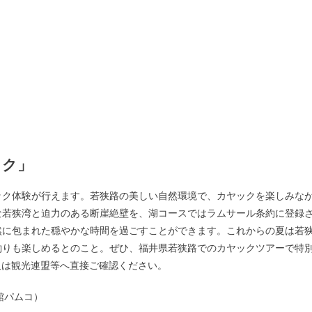
ック」
ック体験が行えます。若狭路の美しい自然環境で、カヤックを楽しみな
な若狭湾と迫力のある断崖絶壁を、湖コースではラムサール条約に登録
然に包まれた穏やかな時間を過ごすことができます。これからの夏は若
釣りも楽しめるとのこと。ぜひ、福井県若狭路でのカヤックツアーで特
又は観光連盟等へ直接ご確認ください。
館パムコ）