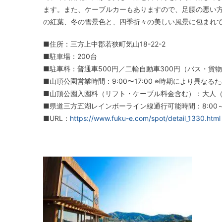
ます。また、ケーブルカーもありますので、足腰の悪い
の紅葉、冬の雪景色と、四季折々の美しい風景に包まれ
■住所：三方上中郡若狭町気山18-22-2
■駐車場：200台
■駐車料：普通車500円／二輪自動車300円（バス・貨
■山頂公園営業時間：9:00〜17:00 ※時期により異なる
■山頂公園入園料（リフト・ケーブル料金含む）：大人（中
■県道三方五湖レインボーライン線通行可能時間：8:00～1
■URL：
https://www.fuku-e.com/spot/detail_1330.html