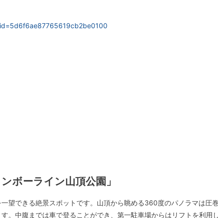
ken&id=5d6f6ae87765619cb2be0100
インボーライン山頂公園」
一望できる絶景スポットです。山頂から眺める360度のパノラマは圧
ます。中腹までは車で登ることができ、第一駐車場からはリフトを利用