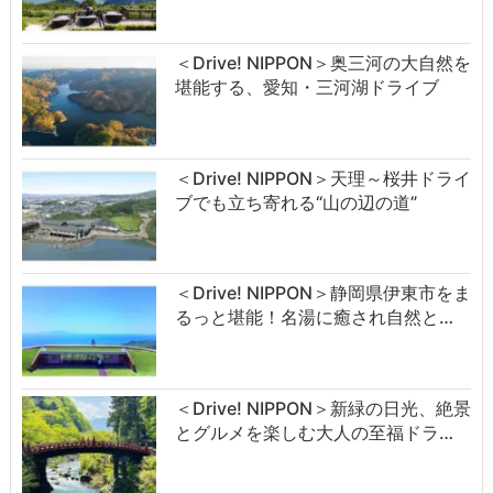
＜Drive! NIPPON＞奥三河の大自然を
堪能する、愛知・三河湖ドライブ
＜Drive! NIPPON＞天理～桜井ドライ
ブでも立ち寄れる“山の辺の道”
＜Drive! NIPPON＞静岡県伊東市をま
るっと堪能！名湯に癒され自然と…
＜Drive! NIPPON＞新緑の日光、絶景
とグルメを楽しむ大人の至福ドラ…