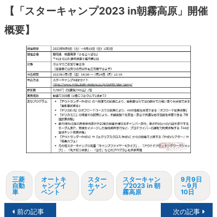
【「スターキャンプ2023 in朝霧高原」開催
概要】
三菱
オートキ
スター
スターキャン
9月9日
自動
ャンプイ
キャン
プ2023 in 朝
～9月
車
ベント
プ
霧高原
10日
投
前の記事
次の記事