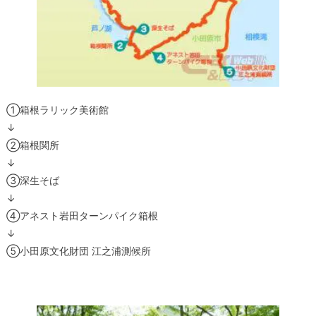
①箱根ラリック美術館
↓
②箱根関所
↓
③深生そば
↓
④アネスト岩田ターンパイク箱根
↓
⑤小田原文化財団 江之浦測候所