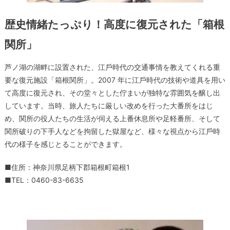
歴史情緒たっぷり！高度に復元された「箱根
関所」
芦ノ湖の湖畔に設置された、江⼾時代の交通事情を教えてくれる重
要な復元施設「箱根関所」。2007 年に江⼾時代の技術や道具を⽤い
て高度に復元され、その堂々とした佇まいが独特な雰囲気を醸し出
しています。当時、旅⼈たちに厳しい改めを⾏った⼤番所をはじ
め、関所の役⼈たちの⽣活が伺える上番休息所や⾜軽番所、そして
関所破りの下手人などを拘留した獄屋など、様々な視点から江⼾時
代の様⼦を感じとることができます。
■住所：神奈川県足柄下郡箱根町箱根1
■TEL：0460-83-6635