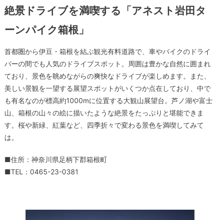
絶景ドライブを満喫する「アネスト岩田タ
ーンパイク箱根」
首都圏から伊豆・箱根を結ぶ観光有料道路で、車やバイクのドライ
バーの間でも人気のドライブスポット。周囲は豊かな自然に囲まれ
ており、景色を眺めながらの爽快なドライブが楽しめます。また、
美しい景観を一望する展望スポットがいくつか点在しており、中で
も有名なのが標高約1000mに位置する大観山展望台。芦ノ湖や富士
山、箱根の山々の絵に描いたような絶景をたっぷりと堪能できま
す。桜や新緑、紅葉など、四季折々で変わる景色を満喫してみて
は。
■住所：神奈川県足柄下郡箱根町
■TEL：0465-23-0381