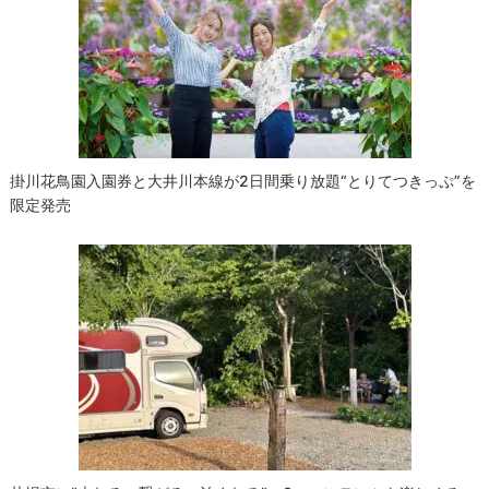
シ
ョ
ン
掛川花鳥園入園券と大井川本線が2日間乗り放題“とりてつきっぷ”を
限定発売