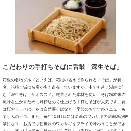
こだわりの手打ちそばに舌鼓「深生そば」
箱根の名物グルメといえば、箱根の名水で作られる「そば」が有
名。箱根全域に名店が多く点在していますが、中でも芦ノ湖畔に佇
む「深生そば」がオススメ。厳選された素材を使い、そば粉本来の
風味を生かすために丹精込めて仕上げる手打ちそばが人気です。夏
は桜おろしそば、冬は自然薯そばなど、季節のおすすめメニューも
楽しみの一つ。また、毎年10月1日には名産のワカサギの刺網漁が解
禁になり、お店では朝獲れのワカサギをフライで味わうことができ
ます。芦ノ湖の景色を眺めながら美味しい手打ちそばをご堪能くだ