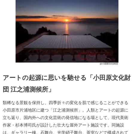
アートの起源に思いを馳せる「小田原文化財
団 江之浦測候所」
類稀なる景観を保持し、四季折々の変化を肌で感じることができる
小田原市片浦地区に建つ「江之浦測候所」。人類とアートの起源に
立ち返り、国内外への文化芸術の発信地になる場として、現代美術
作家・杉本博司氏が設計した壮大な屋外アート施設です。同施設
は、ギャラリー棟、石舞台、光学硝子舞台、茶室などで構成されて