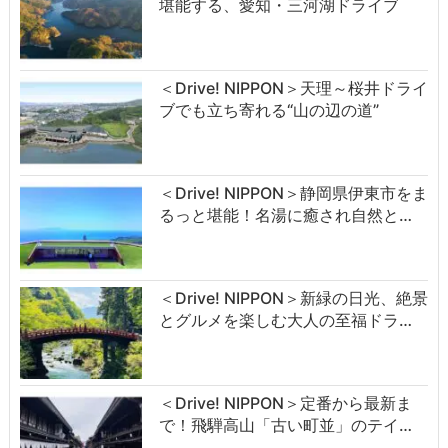
堪能する、愛知・三河湖ドライブ
＜Drive! NIPPON＞天理～桜井ドライ
ブでも立ち寄れる“山の辺の道”
＜Drive! NIPPON＞静岡県伊東市をま
るっと堪能！名湯に癒され自然と…
＜Drive! NIPPON＞新緑の日光、絶景
とグルメを楽しむ大人の至福ドラ…
＜Drive! NIPPON＞定番から最新ま
で！飛騨高山「古い町並」のテイ…