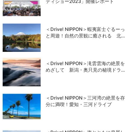
ティショー2023」開催レポート
＜Drive! NIPPON＞蝦夷富士ぐるーっ
と周遊！自然の景観に癒される 北…
＜Drive! NIPPON＞滝雲雲海の絶景を
めざして 新潟・奥只見の秘境ドラ…
＜Drive! NIPPON＞三河湾の絶景を存
分に満喫！愛知・三河ドライブ