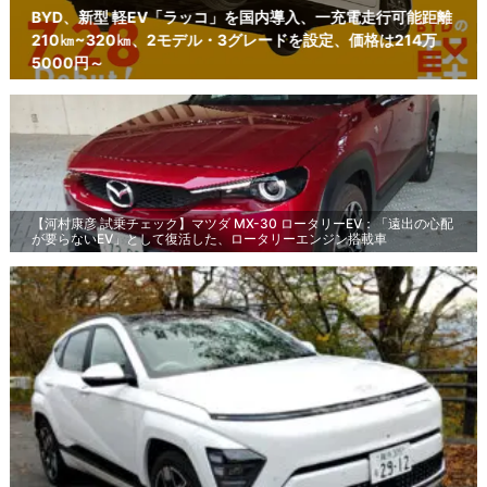
BYD、新型 軽EV「ラッコ」を国内導入、一充電走行可能距離
210㎞~320㎞、2モデル・3グレードを設定、価格は214万
5000円～
【河村康彦 試乗チェック】マツダ MX-30 ロータリーEV：「遠出の心配
が要らないEV」として復活した、ロータリーエンジン搭載車