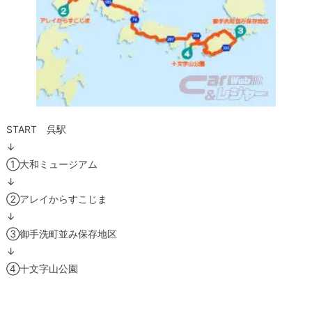
START 呉駅
↓
①大和ミュージアム
↓
②アレイからすこじま
↓
③御手洗町並み保存地区
↓
④十文字山公園