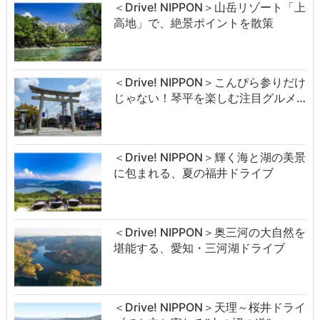
＜Drive! NIPPON＞山岳リゾート「上
高地」で、絶景ポイントを散策
＜Drive! NIPPON＞こんぴら参りだけ
じゃない！琴平を楽しむ注目グルメ…
＜Drive! NIPPON＞輝く海と湖の美景
に包まれる、夏の福井ドライブ
＜Drive! NIPPON＞奥三河の大自然を
堪能する、愛知・三河湖ドライブ
＜Drive! NIPPON＞天理～桜井ドライ