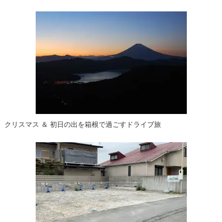
ゲ
ー
シ
ョ
ン
クリスマス ＆ 初日の出を箱根で過ごすドライブ旅