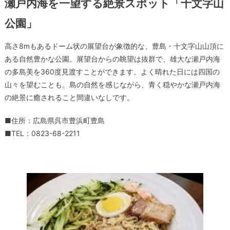
瀬戸内海を一望する絶景スポット「十文字山
公園」
高さ8mもあるドーム状の展望台が象徴的な、豊島・十文字山山頂に
ある自然豊かな公園。展望台からの眺望は抜群で、雄大な瀬戸内海
の多島美を360度見渡すことができます。よく晴れた日には四国の
山々を望むことも。島の自然を感じながら、青く穏やかな瀬戸内海
の絶景に癒されること間違いなしです。
■住所：広島県呉市豊浜町豊島
■TEL：0823-68-2211