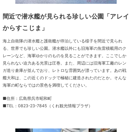
間近で潜水艦が見られる珍しい公園「アレイ
からすこじま」
海上自衛隊の潜水艦と護衛艦が停泊している様子を間近で見られ
る、世界でも珍しい公園。潜水艦以外にも旧海軍の魚雷積載用のク
レーンなど、海軍ゆかりのものを見ることができます。ここでしか
見られない迫力ある光景は圧巻。また、周辺には旧海軍工廠のレン
ガ造り倉庫が並んでおり、レトロな雰囲気が漂っています。あの戦
艦大和は、この近くのドックで極秘に建造されたのだとか。そんな
海軍の町ならではの景色を満喫してください。
■住所：広島県呉市昭和町
■TEL：0823-23-7845（くれ観光情報プラザ）