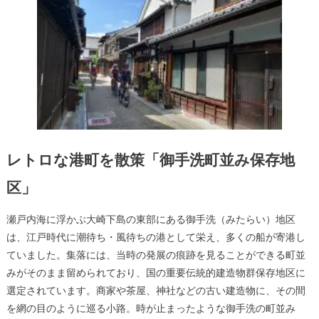
レトロな港町を散策「御手洗町並み保存地
区」
瀬戸内海に浮かぶ大崎下島の東部にある御手洗（みたらい）地区
は、江戸時代に潮待ち・風待ちの港として栄え、多くの船が寄港し
ていました。集落には、当時の発展の痕跡を見ることができる町並
みがそのまま留められており、国の重要伝統的建造物群保存地区に
選定されています。商家や茶屋、神社などの古い建造物に、その間
を網の目のように巡る小路。時が止まったような御手洗の町並み