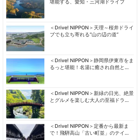
堪能する、愛知・三河湖ドライブ
＜Drive! NIPPON＞天理～桜井ドライ
ブでも立ち寄れる“山の辺の道”
＜Drive! NIPPON＞静岡県伊東市をま
るっと堪能！名湯に癒され自然と…
＜Drive! NIPPON＞新緑の日光、絶景
とグルメを楽しむ大人の至福ドラ…
＜Drive! NIPPON＞定番から最新ま
で！飛騨高山「古い町並」のテイ…