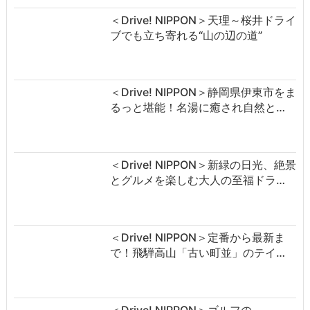
＜Drive! NIPPON＞天理～桜井ドライ
ブでも立ち寄れる“山の辺の道”
＜Drive! NIPPON＞静岡県伊東市をま
るっと堪能！名湯に癒され自然と…
＜Drive! NIPPON＞新緑の日光、絶景
とグルメを楽しむ大人の至福ドラ…
＜Drive! NIPPON＞定番から最新ま
で！飛騨高山「古い町並」のテイ…
＜Drive! NIPPON＞ゴルフの