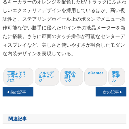
るキーカラーのオレンジを配色したEVトラックにふさわ
しいエクステリアデザインを採用しているほか、高い視
認性と、ステアリングホイール上のボタンでメニュー操
作可能な使い勝手に優れた10インチの液晶メーターを新
たに搭載。さらに画面のタッチ操作が可能なセンターデ
ィスプレイなど、美しさと使いやすさが融合したモダン
な内装デザインを実現している。
三菱ふそう
フルモデ
電気小
eCanter
新型
トラック・
ルチェン
型トラ
モデ
バス
ジ
ック
ル
投
前の記事
次の記事
稿
ナ
関連記事
ビ