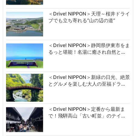
＜Drive! NIPPON＞天理～桜井ドライ
ブでも立ち寄れる“山の辺の道”
＜Drive! NIPPON＞静岡県伊東市をま
るっと堪能！名湯に癒され自然と…
＜Drive! NIPPON＞新緑の日光、絶景
とグルメを楽しむ大人の至福ドラ…
＜Drive! NIPPON＞定番から最新ま
で！飛騨高山「古い町並」のテイ…