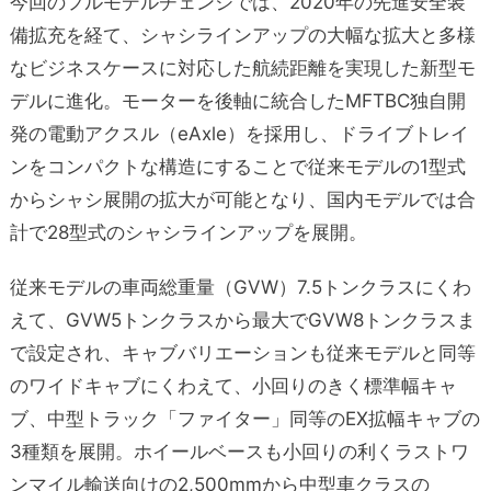
今回のフルモデルチェンジでは、2020年の先進安全装
備拡充を経て、シャシラインアップの大幅な拡大と多様
なビジネスケースに対応した航続距離を実現した新型モ
デルに進化。モーターを後軸に統合したMFTBC独自開
発の電動アクスル（eAxle）を採用し、ドライブトレイ
ンをコンパクトな構造にすることで従来モデルの1型式
からシャシ展開の拡大が可能となり、国内モデルでは合
計で28型式のシャシラインアップを展開。
従来モデルの車両総重量（GVW）7.5トンクラスにくわ
えて、GVW5トンクラスから最大でGVW8トンクラスま
で設定され、キャブバリエーションも従来モデルと同等
のワイドキャブにくわえて、小回りのきく標準幅キャ
ブ、中型トラック「ファイター」同等のEX拡幅キャブの
3種類を展開。ホイールベースも小回りの利くラストワ
ンマイル輸送向けの2,500mmから中型車クラスの