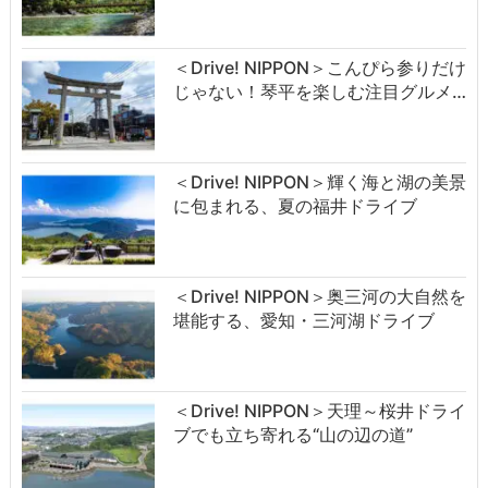
＜Drive! NIPPON＞こんぴら参りだけ
じゃない！琴平を楽しむ注目グルメ…
＜Drive! NIPPON＞輝く海と湖の美景
に包まれる、夏の福井ドライブ
＜Drive! NIPPON＞奥三河の大自然を
堪能する、愛知・三河湖ドライブ
＜Drive! NIPPON＞天理～桜井ドライ
ブでも立ち寄れる“山の辺の道”