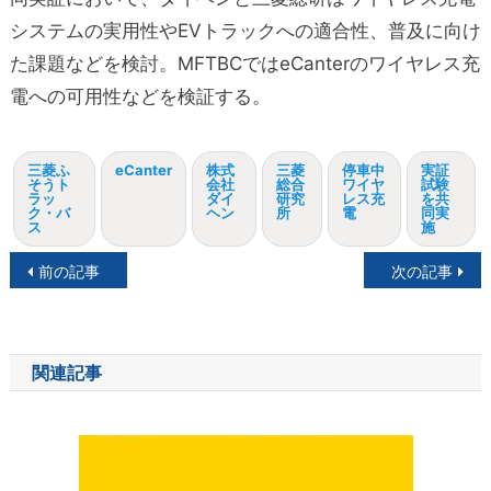
システムの実用性やEVトラックへの適合性、普及に向け
た課題などを検討。MFTBCではeCanterのワイヤレス充
電への可用性などを検証する。
三菱ふ
eCanter
株式
三菱
停車中
実証
そうト
会社
総合
ワイヤ
試験
ラッ
ダイ
研究
レス充
を共
ク・バ
ヘン
所
電
同実
ス
施
投
前の記事
次の記事
稿
ナ
関連記事
ビ
ゲ
ー