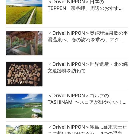
＜Drive! NIPPON＞日本の
TEPPEN「宗谷岬」周辺のおすす…
＜Drive! NIPPON＞奥飛騨温泉郷の平
湯温泉へ。春の訪れを求め、アク…
＜Drive! NIPPON＞世界遺産・北の縄
文遺跡群を訪ねて
＜Drive! NIPPON＞ゴルフの
TASHINAMI 〜スコアが出やすい！…
＜Drive! NIPPON＞霧島…幕末志士た
ちに想いをはせながら、4つの温泉…