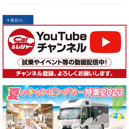
投
過去の投稿
稿
ナ
ビ
ゲ
ー
シ
ョ
ン