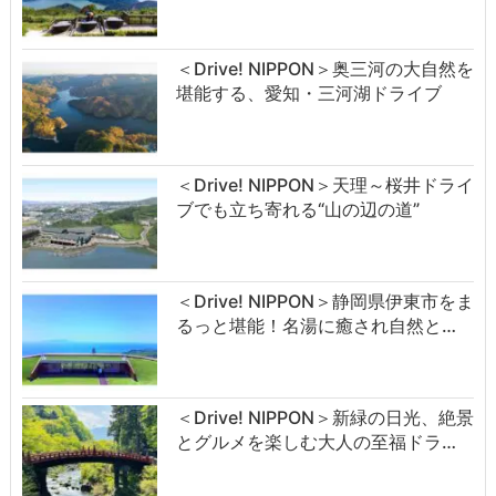
＜Drive! NIPPON＞奥三河の大自然を
堪能する、愛知・三河湖ドライブ
＜Drive! NIPPON＞天理～桜井ドライ
ブでも立ち寄れる“山の辺の道”
＜Drive! NIPPON＞静岡県伊東市をま
るっと堪能！名湯に癒され自然と…
＜Drive! NIPPON＞新緑の日光、絶景
とグルメを楽しむ大人の至福ドラ…