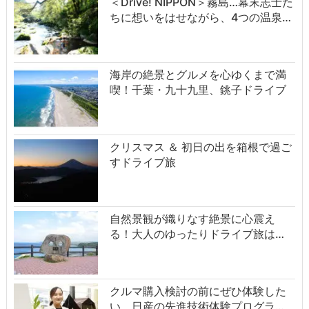
＜Drive! NIPPON＞霧島…幕末志士た
ちに想いをはせながら、4つの温泉…
海岸の絶景とグルメを心ゆくまで満
喫！千葉・九十九里、銚子ドライブ
クリスマス ＆ 初日の出を箱根で過ご
すドライブ旅
自然景観が織りなす絶景に心震え
る！大人のゆったりドライブ旅は…
クルマ購入検討の前にぜひ体験した
い、日産の先進技術体験プログラ…