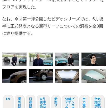
フロアを実現した。
なお、今回第一弾公開したビデオシリーズでは、6月後
半に正式発表となる新型リーフについての洞察を全3回
に渡り提供する。
EV
電
日
6月
新
短編ビ
空
空気
気
産
後半
型
デオシ
力
抵抗
自
自
正式
リ
リーズ
重
係数