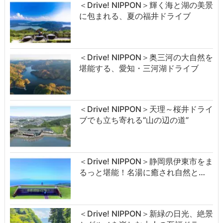
＜Drive! NIPPON＞輝く海と湖の美景
に包まれる、夏の福井ドライブ
＜Drive! NIPPON＞奥三河の大自然を
堪能する、愛知・三河湖ドライブ
＜Drive! NIPPON＞天理～桜井ドライ
ブでも立ち寄れる“山の辺の道”
＜Drive! NIPPON＞静岡県伊東市をま
るっと堪能！名湯に癒され自然と…
＜Drive! NIPPON＞新緑の日光、絶景