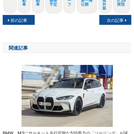
動
動
発表
ー
第一弾
視
0.26
車
車
予定
フ
公開
外
実現
装
投
前の記事
次の記事
稿
ナ
関連記事
ビ
ゲ
ー
シ
ョ
ン
BMW、M3にサーキット走行可能な510馬力の「ツーリング」が誕