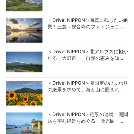
＜Drive! NIPPON＞写真に残したい絶
景！三豊～観音寺のフォトジェニ…
＜Drive! NIPPON＞北アルプスに抱か
れる「大町市」、自然の恵みを知…
＜Drive! NIPPON＞夏限定のひまわり
の絶景を求めて。海と山に囲まれ…
＜Drive! NIPPON＞絶景の連続！開聞
岳を望む絶景をめぐる。鹿児島・…