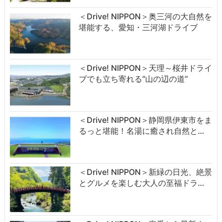
＜Drive! NIPPON＞奥三河の大自然を
堪能する、愛知・三河湖ドライブ
＜Drive! NIPPON＞天理～桜井ドライ
ブでも立ち寄れる“山の辺の道”
＜Drive! NIPPON＞静岡県伊東市をま
るっと堪能！名湯に癒され自然と…
＜Drive! NIPPON＞新緑の日光、絶景
とグルメを楽しむ大人の至福ドラ…