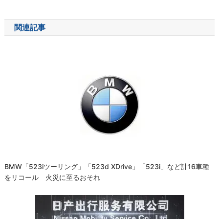
稿
ナ
関連記事
ビ
ゲ
ー
シ
ョ
ン
BMW「523iツーリング」「523d XDrive」「523i」など計16車種
をリコール 火災に至るおそれ