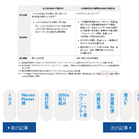
ト
Woven
発
SDGs
ウー
円
外
最
ヨ
Planet
行
取り
ブ
建
貨
大
タ
債
計
組み
ン・
社
建
5
画
プラ
債
社
ネッ
債
ト債
投
前の記事
次の記事