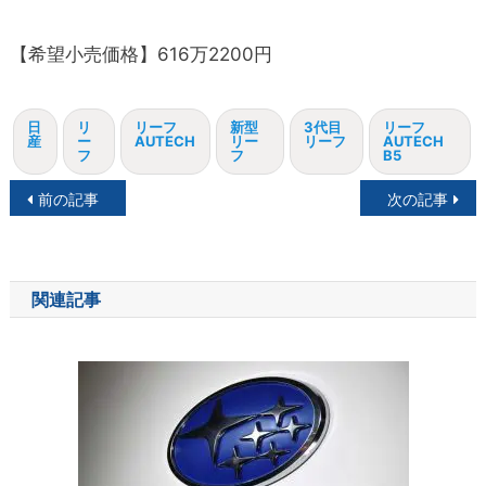
【希望小売価格】616万2200円
日
リ
リーフ
新型
3代目
リーフ
産
ー
AUTECH
リー
リーフ
AUTECH
フ
フ
B5
投
前の記事
次の記事
稿
ナ
関連記事
ビ
ゲ
ー
シ