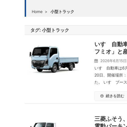
Home
>
小型トラック
タグ:
小型トラック
いすゞ自動車
フミオ」と
2026年6月15日
いすゞ自動車は6月
20日、開催場所
た。 いすゞブース
続きを読む
三菱ふそう
電動パーキ