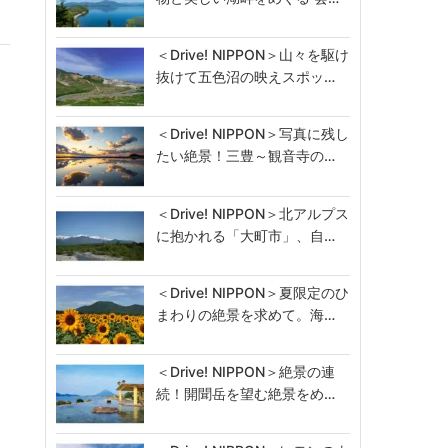
＜Drive! NIPPON＞山々を駆け
抜けて五色沼の映えスポッ…
＜Drive! NIPPON＞写真に残し
たい絶景！三豊～観音寺の…
＜Drive! NIPPON＞北アルプス
に抱かれる「大町市」、自…
＜Drive! NIPPON＞夏限定のひ
まわりの絶景を求めて。海…
＜Drive! NIPPON＞絶景の連
続！開聞岳を望む絶景をめ…