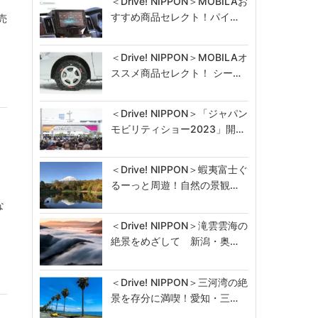
＜Drive! NIPPON＞MOBILAお
すすめ商品セレクト！パイ…
売
、
＜Drive! NIPPON＞MOBILAオ
ススメ商品セレクト！ シー…
＜Drive! NIPPON＞「ジャパン
モビリティショー2023」開…
＜Drive! NIPPON＞蝦夷富士ぐ
るーっと周遊！自然の景観…
な
、
＜Drive! NIPPON＞滝雲雲海の
絶景をめざして 新潟・奥…
＜Drive! NIPPON＞三河湾の絶
景を存分に満喫！愛知・三…