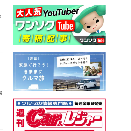
の
展
ィ