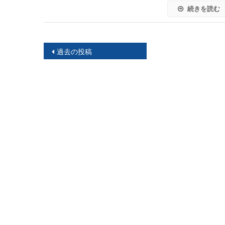
続きを読む
投
過去の投稿
稿
ナ
ビ
ゲ
ー
シ
ョ
ン