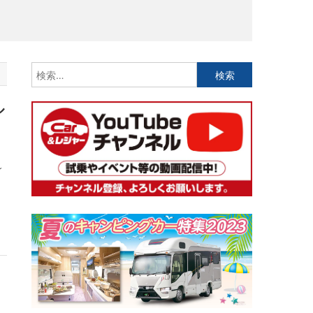
検
索:
ル
～