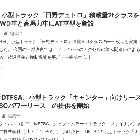
、小型トラック「日野デュトロ」積載量2tクラスを
WD車と高馬力車にAT車型を新設
編集部
14日、小型トラック「日野デュトロ」積載量2tクラスの一部改良を実施
した。 今回の一部改良では、ドライバーのアクセルの踏み間違いによ
め、後退誤発進抑制機能を平ボデー完成車 […]
DTFSA、小型トラック「キャンター」向けリー
USOパワーリース」の提供を開始
編集部
ク・バス（以下「MFTBC」）とダイムラー・トラック・ファイナンシ
株式会社（以下「DTFSA」）は4月3日、MFTBCの小型トラック「キ
ース商品「FUSO パワーリ […]