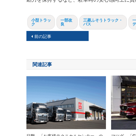
小型トラッ
一部改
三菱ふそうトラック・
ク
良
バス
投
前の記事
稿
ナ
関連記事
ビ
ゲ
ー
シ
ョ
ン
日野、「お客様テクニカルセンター」の
マツダ、「C