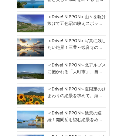
＜Drive! NIPPON＞山々を駆け
抜けて五色沼の映えスポッ…
＜Drive! NIPPON＞写真に残し
たい絶景！三豊～観音寺の…
＜Drive! NIPPON＞北アルプス
に抱かれる「大町市」、自…
＜Drive! NIPPON＞夏限定のひ
まわりの絶景を求めて。海…
＜Drive! NIPPON＞絶景の連
続！開聞岳を望む絶景をめ…