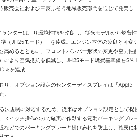
う販売会社および三菱ふそう地域販売部門を通じて発売し
キャンターは、り環境性能を改良し、従来モデルから燃費性
基準（JH25モード）」を達成。エンジン本体の改良と可変
を高めるとともに、フロントバンパー形状の変更や空力性
により空気抵抗を低減し、JH25モード燃費基準値を5％
10％を達成。
り、オプション設定のセンターディスプレイは「Apple
した。
れる法規制に対応するため、従来はオプション設定として提
。スイッチ操作のみで確実に作動する電動パーキングブレ
道などでのパーキングブレーキ掛け忘れを防止し、確実に
献する。