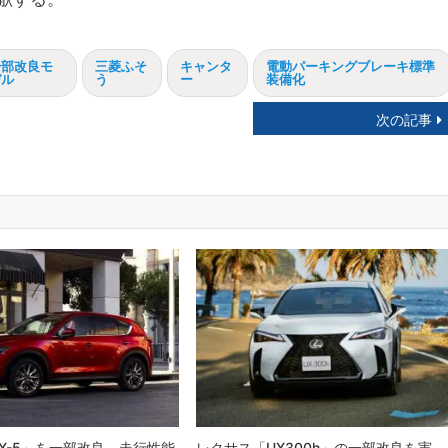
一部改良モ
三菱ふそ
キャンタ
電動パーキングブレーキ標準
デル
う
ー
装備化
次の記事
X-5」を一部改良 走行性能
レクサス「UX300h」の一部改良を実