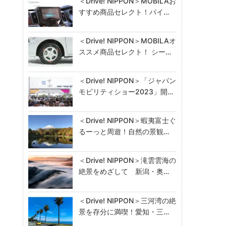
＜Drive! NIPPON＞MOBILAお
すすめ商品セレクト！パイ…
＜Drive! NIPPON＞MOBILAオ
ススメ商品セレクト！ シー…
＜Drive! NIPPON＞「ジャパン
モビリティショー2023」開…
＜Drive! NIPPON＞蝦夷富士ぐ
るーっと周遊！自然の景観…
＜Drive! NIPPON＞滝雲雲海の
絶景をめざして 新潟・奥…
＜Drive! NIPPON＞三河湾の絶
景を存分に満喫！愛知・三…