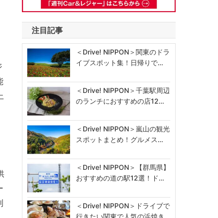
注目記事
＜Drive! NIPPON＞関東のドラ
イブスポット集！日帰りで…
ジ
能
＜Drive! NIPPON＞千葉駅周辺
上
のランチにおすすめの店12…
＜Drive! NIPPON＞嵐山の観光
スポットまとめ！グルメス…
＜Drive! NIPPON＞【群馬県】
供
おすすめの道の駅12選！ド…
ー
制
＜Drive! NIPPON＞ドライブで
行きたい関東で人気の浜焼き…