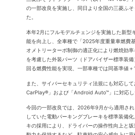
の一部改良を実施し、同日より全国の三菱ふそ
た。
本年2月にフルモデルチェンジを実施した新型
能を向上し、全車種で「2025年度重量車燃費
オメトリーターボ制御の適正化により燃焼効率
を考慮した外装パーツ（ドアバイザー標準装備）
回る燃費性能を実現、一部車種では同基準値＋
また、サイバーセキュリティ法規にも対応してお
CarPlay®」および「Android Auto™」に対応
今回の一部改良では、2026年9月から適用さ
していた電動パーキングブレーキを標準装備化
キの採用により、ドライバーの操作性向上と坂
動力を保持するなど、駐車時の安心感向上に貢