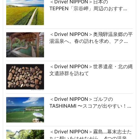
＜Drive! NIPPON＞日本の
TEPPEN「宗谷岬」周辺のおすす…
＜Drive! NIPPON＞奥飛騨温泉郷の平
湯温泉へ。春の訪れを求め、アク…
＜Drive! NIPPON＞世界遺産・北の縄
文遺跡群を訪ねて
＜Drive! NIPPON＞ゴルフの
TASHINAMI 〜スコアが出やすい！…
＜Drive! NIPPON＞霧島…幕末志士た
ちに想いをはせながら、4つの温泉…