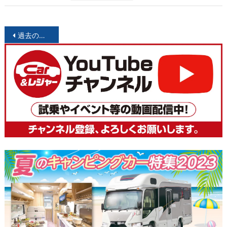
投
過去の投稿
稿
ナ
ビ
ゲ
ー
シ
ョ
ン