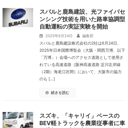
スバルと鹿島建設、光ファイバセ
ンシング技術を用いた路車協調型
自動運転の実証実験を開始
2025年6月24日
編集部
スバルと鹿島建設株式会社の2社は6月24日、
2025年日本国際博覧会（大阪・関西万博、以下
「万博」）会場へのアクセス道路として使用さ
れている高速道路［阪神高速道路 淀川左岸線
（2期）海老江区間］において、大阪市の協力
のも […]
続きを読む
スズキ、「キャリイ」ベースの
BEV軽トラックを農業従事者に車