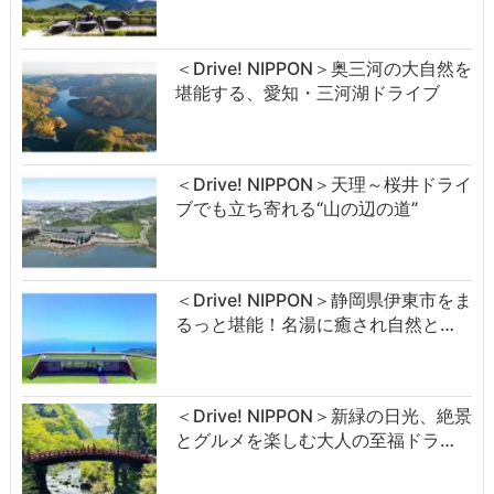
＜Drive! NIPPON＞奥三河の大自然を
堪能する、愛知・三河湖ドライブ
＜Drive! NIPPON＞天理～桜井ドライ
ブでも立ち寄れる“山の辺の道”
＜Drive! NIPPON＞静岡県伊東市をま
るっと堪能！名湯に癒され自然と…
＜Drive! NIPPON＞新緑の日光、絶景
とグルメを楽しむ大人の至福ドラ…