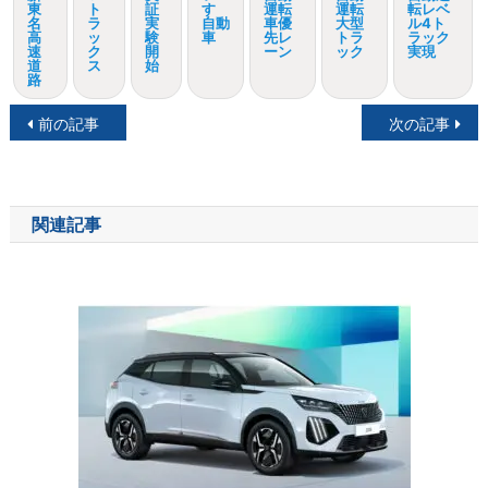
東
ト
証
すゞ
運転
運転
転レベ
名
ラ
実
自動
車優
大型
ル4ト
高
ッ
験
車
先レ
トラ
ラック
速
ク
開
ーン
ック
実現
道
ス
始
路
投
前の記事
次の記事
稿
ナ
関連記事
ビ
ゲ
ー
シ
ョ
ン