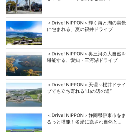
＜Drive! NIPPON＞輝く海と湖の美景
に包まれる、夏の福井ドライブ
＜Drive! NIPPON＞奥三河の大自然を
堪能する、愛知・三河湖ドライブ
＜Drive! NIPPON＞天理～桜井ドライ
ブでも立ち寄れる“山の辺の道”
＜Drive! NIPPON＞静岡県伊東市をま
るっと堪能！名湯に癒され自然と…