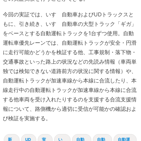
今回の実証では、いすゞ自動車およびUDトラックスと
もに、引き続き、いすゞ自動車の大型トラック「ギガ」
をベースとする自動運転トラックを1台ずつ使用。自動
運転車優先レーンでは、自動運転トラックが安全・円滑
に走行可能かどうかを検証する他、工事規制・落下物・
交通事故といった路上の状況などの先読み情報（車両単
独では検知できない道路前方の状況に関する情報）や、
自動運転トラックが加速車線から本線に合流したり、本
線走行中の自動運転トラックが加速車線から本線に合流
する他車両を受け入れたりするのを支援する合流支援情
報について、路側機から適切に受信が可能かの確認およ
び検証を実施する。
新
UD
実
い
自動
自動
自動運