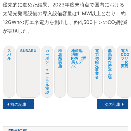
優先的に進めた結果、2023年度末時点で国内における
太陽光発電設備の導入設備容量は11MW以上となり、約
12GWhの再エネ電力を創出し、約4,500トンのCO
削減
2
が実現した。
ス
SUBARU
カ
群
地産地
電
群
電力
バ
ー
馬
消型
力
馬
CO2
ル
ボ
県
PPA（群
供
製
フリ
ン
実
馬モデ
給
作
ー化
ニ
施
ル）
先
所
実現
ュ
事
本
ー
業
工
ト
者
場
ラ
ル
実
現
投
前の記事
次の記事
稿
ナ