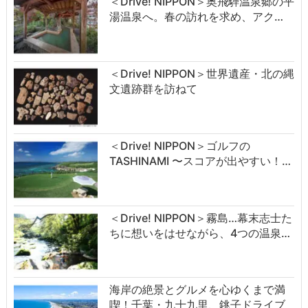
＜Drive! NIPPON＞奥飛騨温泉郷の平
湯温泉へ。春の訪れを求め、アク…
＜Drive! NIPPON＞世界遺産・北の縄
文遺跡群を訪ねて
＜Drive! NIPPON＞ゴルフの
TASHINAMI 〜スコアが出やすい！…
＜Drive! NIPPON＞霧島…幕末志士た
ちに想いをはせながら、4つの温泉…
海岸の絶景とグルメを心ゆくまで満
喫！千葉・九十九里、銚子ドライブ