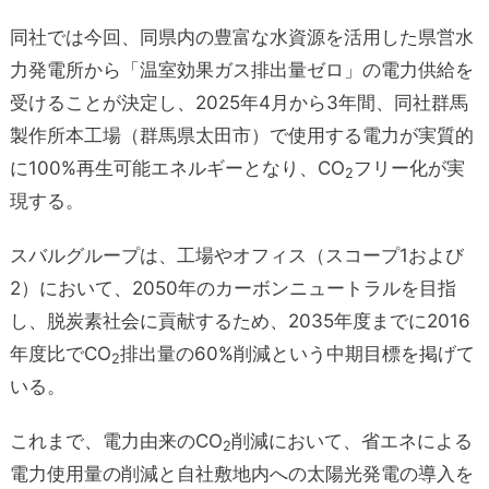
同社では今回、同県内の豊富な水資源を活用した県営水
力発電所から「温室効果ガス排出量ゼロ」の電力供給を
受けることが決定し、2025年4月から3年間、同社群馬
製作所本工場（群馬県太田市）で使用する電力が実質的
に100%再生可能エネルギーとなり、CO
フリー化が実
2
現する。
スバルグループは、工場やオフィス（スコープ1および
2）において、2050年のカーボンニュートラルを目指
し、脱炭素社会に貢献するため、2035年度までに2016
年度比でCO
排出量の60%削減という中期目標を掲げて
2
いる。
これまで、電力由来のCO
削減において、省エネによる
2
電力使用量の削減と自社敷地内への太陽光発電の導入を