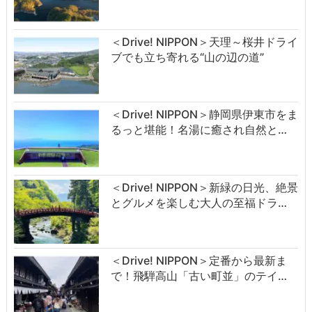
＜Drive! NIPPON＞天理～桜井ドライ
ブでも立ち寄れる“山の辺の道”
＜Drive! NIPPON＞静岡県伊東市をま
るっと堪能！名湯に癒され自然と…
＜Drive! NIPPON＞新緑の日光、絶景
とグルメを楽しむ大人の至福ドラ…
＜Drive! NIPPON＞定番から最新ま
で！飛騨高山「古い町並」のテイ…