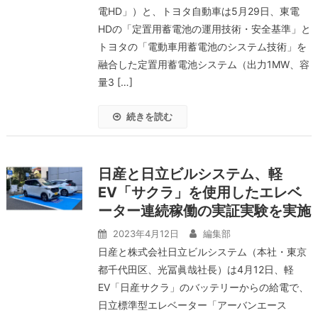
電HD」）と、トヨタ自動車は5月29日、東電
HDの「定置用蓄電池の運用技術・安全基準」と
トヨタの「電動車用蓄電池のシステム技術」を
融合した定置用蓄電池システム（出力1MW、容
量3 […]
続きを読む
日産と日立ビルシステム、軽
EV「サクラ」を使用したエレベ
ーター連続稼働の実証実験を実施
2023年4月12日
編集部
日産と株式会社日立ビルシステム（本社・東京
都千代田区、光冨眞哉社長）は4月12日、軽
EV「日産サクラ」のバッテリーからの給電で、
日立標準型エレベーター「アーバンエース