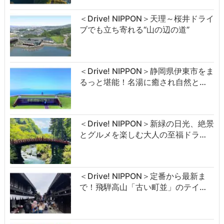
＜Drive! NIPPON＞天理～桜井ドライ
ブでも立ち寄れる“山の辺の道”
＜Drive! NIPPON＞静岡県伊東市をま
るっと堪能！名湯に癒され自然と…
＜Drive! NIPPON＞新緑の日光、絶景
とグルメを楽しむ大人の至福ドラ…
＜Drive! NIPPON＞定番から最新ま
で！飛騨高山「古い町並」のテイ…