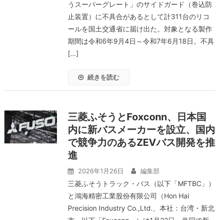
うスーパーグレート」のサイドガード（巻込防
止装置）に不具合があるとして計311台のリコ
ールを国土交通省に届け出た。対象となる製作
期間は令和6年9月4日～令和7年6月18日。不具
[…]
続きを読む
三菱ふそうとFoxconn、日本国
内に新バスメーカーを設立、国内
で競争力のあるZEVバス開発を推
進
2026年1月26日
編集部
三菱ふそうトラック・バス（以下「MFTBC」）
と鴻海精密工業股份有限公司（Hon Hai
Precision Industry Co.,Ltd.、本社：台湾・新北