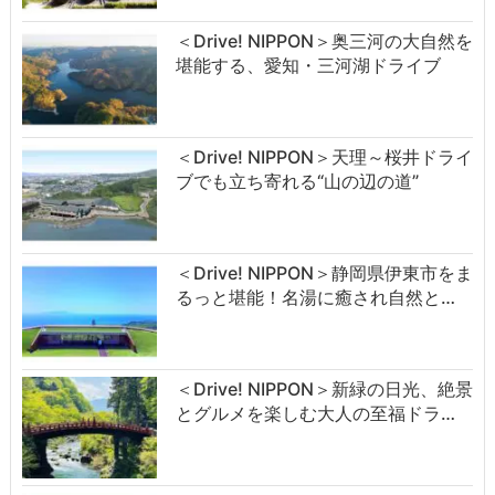
＜Drive! NIPPON＞奥三河の大自然を
堪能する、愛知・三河湖ドライブ
＜Drive! NIPPON＞天理～桜井ドライ
ブでも立ち寄れる“山の辺の道”
＜Drive! NIPPON＞静岡県伊東市をま
るっと堪能！名湯に癒され自然と…
＜Drive! NIPPON＞新緑の日光、絶景
とグルメを楽しむ大人の至福ドラ…