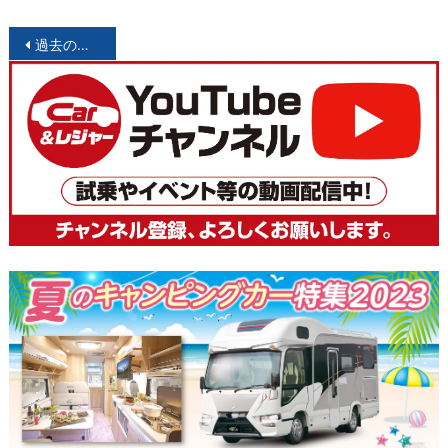
投
過去の投稿
稿
ナ
ビ
ゲ
ー
シ
ョ
ン