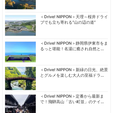
＜Drive! NIPPON＞天理～桜井ドライ
ブでも立ち寄れる“山の辺の道”
＜Drive! NIPPON＞静岡県伊東市をま
るっと堪能！名湯に癒され自然と…
＜Drive! NIPPON＞新緑の日光、絶景
とグルメを楽しむ大人の至福ドラ…
＜Drive! NIPPON＞定番から最新ま
で！飛騨高山「古い町並」のテイ…