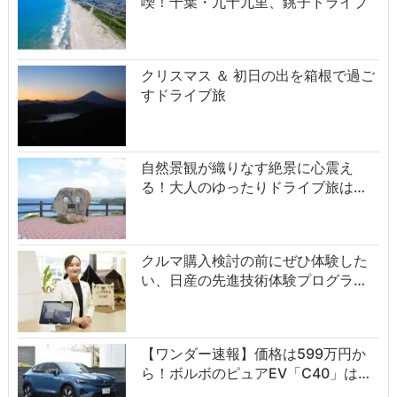
喫！千葉・九十九里、銚子ドライブ
クリスマス ＆ 初日の出を箱根で過ご
すドライブ旅
自然景観が織りなす絶景に心震え
る！大人のゆったりドライブ旅は…
クルマ購入検討の前にぜひ体験した
い、日産の先進技術体験プログラ…
【ワンダー速報】価格は599万円か
ら！ボルボのピュアEV「C40」は…