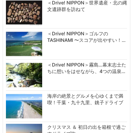
＜Drive! NIPPON＞世界遺産・北の縄
文遺跡群を訪ねて
＜Drive! NIPPON＞ゴルフの
TASHINAMI 〜スコアが出やすい！…
＜Drive! NIPPON＞霧島…幕末志士た
ちに想いをはせながら、4つの温泉…
海岸の絶景とグルメを心ゆくまで満
喫！千葉・九十九里、銚子ドライブ
クリスマス ＆ 初日の出を箱根で過ご