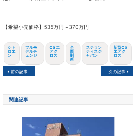
【希望小売価格】535万円～370万円
シト
フルモ
C5 エ
全
ステラン
新型C5
ロエ
デルチ
アク
面
ティスジ
エアク
ン
ェンジ
ロス
刷
ャパン
ロス
新
投
前の記事
次の記事
稿
ナ
関連記事
ビ
ゲ
ー