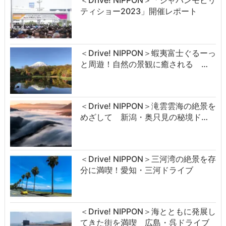
＜Drive! NIPPON＞「ジャパンモビリ
ティショー2023」開催レポート
＜Drive! NIPPON＞蝦夷富士ぐるーっ
と周遊！自然の景観に癒される …
＜Drive! NIPPON＞滝雲雲海の絶景を
めざして 新潟・奥只見の秘境ド…
＜Drive! NIPPON＞三河湾の絶景を存
分に満喫！愛知・三河ドライブ
＜Drive! NIPPON＞海とともに発展し
てきた街を満喫 広島・呉ドライブ