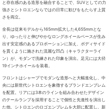
と存在感のある造形を融合することで、SUVとしての力
強さとシトロエンならではの日常に歓びをもたらす上質
さを両立。
全長は従来モデルから165mm拡大した4,655mmとな
り、ゆったりと伸びやかなロングホイールベースが生み
出す安定感のあるプロポーションに加え、ボディサイド
を貫くように施された流麗な凹凸（キャラクターライ
ン）が、モダンで洗練された印象を演出。足元には大径
19インチホイールを装着。
フロントはシャープでモダンな造形へと大幅進化し、中
央には新世代シトロエンを象徴するブランドエンブレム
を配置。リアには3本のラインを組み合わせたデザイン
のテールランプを採用することで個性と先進性を演出し
た他、シトロエンのロゴエンブレムを大胆に配置し、新