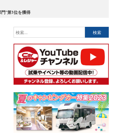
門”第1位を獲得
検
索: