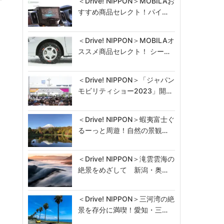
＜Drive! NIPPON＞MOBILAお
すすめ商品セレクト！パイ…
＜Drive! NIPPON＞MOBILAオ
ススメ商品セレクト！ シー…
＜Drive! NIPPON＞「ジャパン
モビリティショー2023」開…
＜Drive! NIPPON＞蝦夷富士ぐ
るーっと周遊！自然の景観…
＜Drive! NIPPON＞滝雲雲海の
絶景をめざして 新潟・奥…
＜Drive! NIPPON＞三河湾の絶
景を存分に満喫！愛知・三…