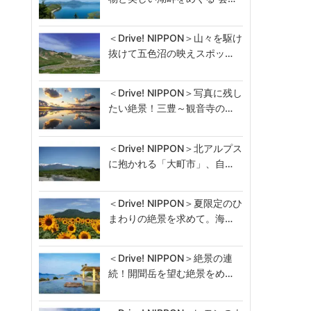
＜Drive! NIPPON＞山々を駆け
抜けて五色沼の映えスポッ…
＜Drive! NIPPON＞写真に残し
たい絶景！三豊～観音寺の…
＜Drive! NIPPON＞北アルプス
に抱かれる「大町市」、自…
＜Drive! NIPPON＞夏限定のひ
まわりの絶景を求めて。海…
＜Drive! NIPPON＞絶景の連
続！開聞岳を望む絶景をめ…