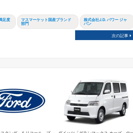
満足度
マスマーケット国産ブランド
株式会社J.D. パワー ジャ
部門
パン
次の記事
マスタング」をリコール ブ
ダイハツ「グランマックス カーゴ」の