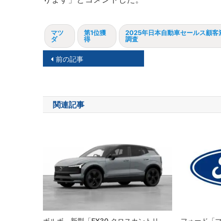
マツ
第1位獲
2025年日本自動車セールス顧客
ダ
得
調査
投
前の記事
稿
ナ
関連記事
ビ
ゲ
ー
シ
ョ
ン
ボルボ、新型「EX30 クロスカントリ
フォード「