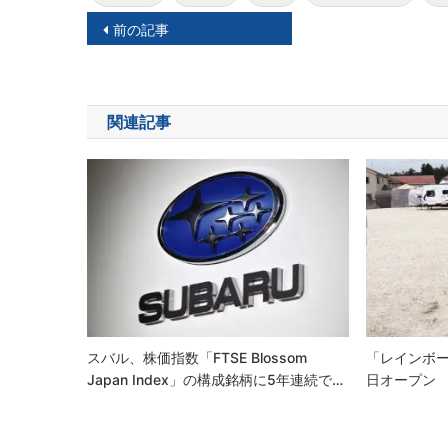
投
前の記事
稿
ナ
関連記事
ビ
ゲ
ー
シ
ョ
ン
スバル、株価指数「FTSE Blossom
「レインボー
Japan Index」の構成銘柄に5年連続で…
日オープン