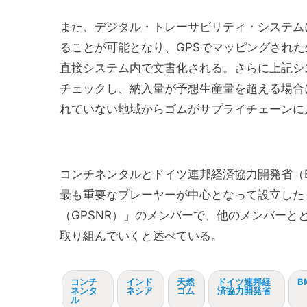
また、デジタル・トレーサビリティ・システム
ることが可能となり、GPSでマッピングされ
直接システム内で文書化される。さらに上記シ
チェックし、納入量が予想生産量を超える場合
れていない地域からゴムがサプライチェーンに
コンチネンタルとドイツ連邦経済協力開発省（B
最も重要なプレーヤーが中心となって設立した
（GPSNR）」のメンバーで、他のメンバー
取り組んでいくと述べている。
コンチ
インド
天然
ドイツ連邦経
B
ネンタ
ネシア
ゴム
済協力開発省
ル