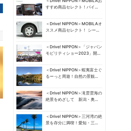
＜Drive! NIPPON＞MOBILAお
すすめ商品セレクト！パイ…
＜Drive! NIPPON＞MOBILAオ
ススメ商品セレクト！ シー…
＜Drive! NIPPON＞「ジャパン
モビリティショー2023」開…
＜Drive! NIPPON＞蝦夷富士ぐ
るーっと周遊！自然の景観…
＜Drive! NIPPON＞滝雲雲海の
絶景をめざして 新潟・奥…
バ
＜Drive! NIPPON＞三河湾の絶
景を存分に満喫！愛知・三…