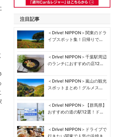
に
注目記事
＜Drive! NIPPON＞関東のドラ
イブスポット集！日帰りで…
広
＜Drive! NIPPON＞千葉駅周辺
のランチにおすすめの店12…
参
＜Drive! NIPPON＞嵐山の観光
め
スポットまとめ！グルメス…
こ
家
＜Drive! NIPPON＞【群馬県】
おすすめの道の駅12選！ド…
＜Drive! NIPPON＞ドライブで
行きたい関東で人気の浜焼き…