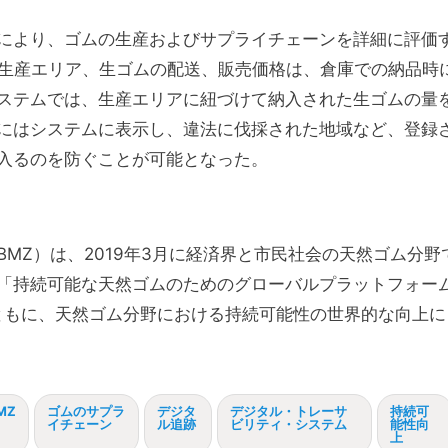
により、ゴムの生産およびサプライチェーンを詳細に評価
た生産エリア、生ゴムの配送、販売価格は、倉庫での納品時
ステムでは、生産エリアに紐づけて納入された生ゴムの量
にはシステムに表示し、違法に伐採された地域など、登録
入るのを防ぐことが可能となった。
MZ）は、2019年3月に経済界と市民社会の天然ゴム分野
「持続可能な天然ゴムのためのグローバルプラットフォー
とともに、天然ゴム分野における持続可能性の世界的な向上に
MZ
ゴムのサプラ
デジタ
デジタル・トレーサ
持続可
イチェーン
ル追跡
ビリティ・システム
能性向
上