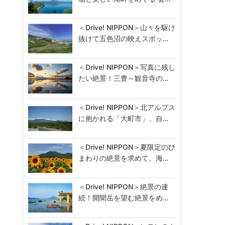
＜Drive! NIPPON＞山々を駆け
抜けて五色沼の映えスポッ…
＜Drive! NIPPON＞写真に残し
たい絶景！三豊～観音寺の…
＜Drive! NIPPON＞北アルプス
に抱かれる「大町市」、自…
＜Drive! NIPPON＞夏限定のひ
まわりの絶景を求めて。海…
＜Drive! NIPPON＞絶景の連
続！開聞岳を望む絶景をめ…