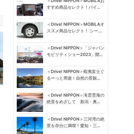
＜Drive! NIPPON＞MOBILAお
すすめ商品セレクト！パイ…
＜Drive! NIPPON＞MOBILAオ
ススメ商品セレクト！ シー…
＜Drive! NIPPON＞「ジャパン
モビリティショー2023」開…
＜Drive! NIPPON＞蝦夷富士ぐ
るーっと周遊！自然の景観…
＜Drive! NIPPON＞滝雲雲海の
絶景をめざして 新潟・奥…
＜Drive! NIPPON＞三河湾の絶
景を存分に満喫！愛知・三…