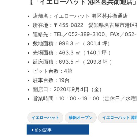
【「イエローハット 港区甚兵衛通店
店舗名：イエローハット 港区甚兵衛通店
所在地：〒455-0822 愛知県名古屋市港区
連絡先：TEL／052-389-3100、FAX／052-3
敷地面積：996.3 ㎡（ 301.4 坪）
売場面積：463.3 ㎡（ 140.1 坪 ）
延床面積：693.5 ㎡（ 209.8 坪 ）
ビット台数：4第
駐車台数：19台
開店日：2020年9月4日（金）
営業時間：10：00～19：00（定休日／水
イエローハット
移転オープン
イエローハット 港
投
前の記事