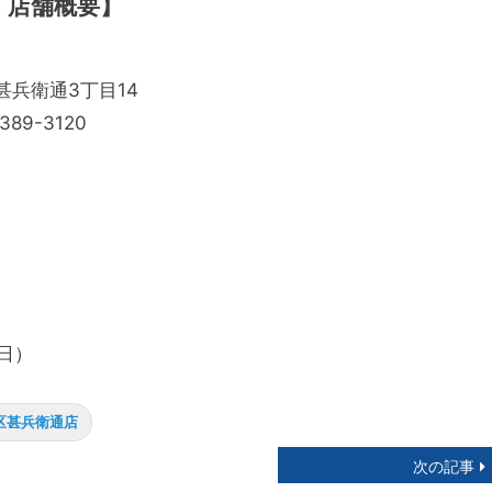
」店舗概要】
甚兵衛通3丁目14
89-3120
曜日）
区甚兵衛通店
次の記事