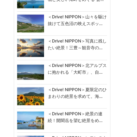
＜Drive! NIPPON＞山々を駆け
抜けて五色沼の映えスポッ…
＜Drive! NIPPON＞写真に残し
たい絶景！三豊～観音寺の…
＜Drive! NIPPON＞北アルプス
に抱かれる「大町市」、自…
＜Drive! NIPPON＞夏限定のひ
まわりの絶景を求めて。海…
＜Drive! NIPPON＞絶景の連
続！開聞岳を望む絶景をめ…