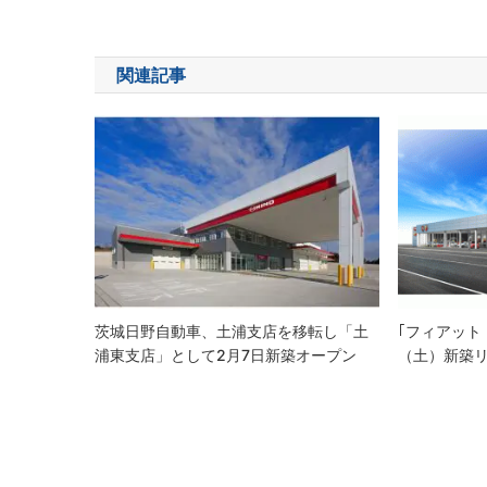
稿
ナ
関連記事
ビ
ゲ
ー
シ
ョ
ン
茨城日野自動車、土浦支店を移転し「土
｢フィアット
浦東支店」として2月7日新築オープン
（土）新築