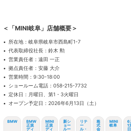
＜「MINI岐阜」店舗概要＞
所在地：岐阜県岐阜市西島町1-7
代表取締役社長：鈴木 勲
営業責任者：遠田 一正
拠点責任者：安藤 大介
営業時間：9:30-18:00
ショールーム電話：058-215-7732
定休日：月曜日、第1・3火曜日
オープン予定日：2026年6月13日（土）
BMW
BMW
MINI
新シ
リテ
株
MINI
6
正規
正規
ョー
ー
式
岐阜
1
ディ
ディ
ルー
ル・
会
日