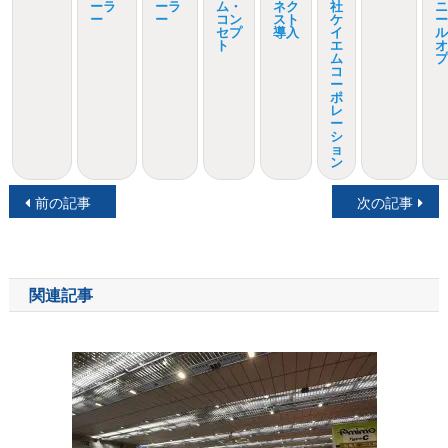
ーラ
ーラ
ム・
ネク
社
ニ
ー
ー
コン
スト
ケ
ー
セプ
導入
イ
ル
ト
エ
オ
ム
プ
コ
ー
ポ
レ
ー
シ
ョ
ン
投
前の記事
次の記事
稿
ナ
関連記事
ビ
ゲ
ー
シ