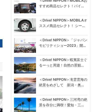
＜Drive! NIPPON＞MOBILAお
すすめ商品セレクト！パイ…
＜Drive! NIPPON＞MOBILAオ
ススメ商品セレクト！ シー…
＜Drive! NIPPON＞「ジャパン
モビリティショー2023」開…
＜Drive! NIPPON＞蝦夷富士ぐ
るーっと周遊！自然の景観…
＜Drive! NIPPON＞滝雲雲海の
絶景をめざして 新潟・奥…
＜Drive! NIPPON＞三河湾の絶
景を存分に満喫！愛知・三…