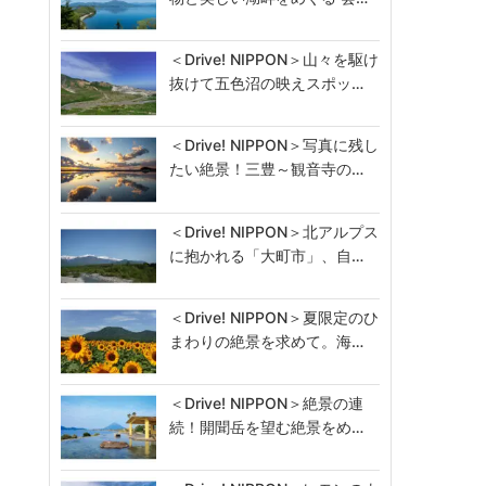
＜Drive! NIPPON＞山々を駆け
抜けて五色沼の映えスポッ…
＜Drive! NIPPON＞写真に残し
たい絶景！三豊～観音寺の…
＜Drive! NIPPON＞北アルプス
に抱かれる「大町市」、自…
＜Drive! NIPPON＞夏限定のひ
まわりの絶景を求めて。海…
＜Drive! NIPPON＞絶景の連
続！開聞岳を望む絶景をめ…