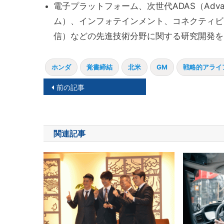
電子プラットフォーム、次世代ADAS（Advanced
ム）、インフォテインメント、コネクティビティー、V
信）などの先進技術分野に関する研究開発を
ホンダ
覚書締結
北米
GM
戦略的アライ
投
前の記事
稿
ナ
関連記事
ビ
ゲ
ー
シ