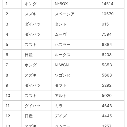
1
ホンダ
N-BOX
14514
2
スズキ
スペーシア
10579
3
ダイハツ
タント
9151
4
ダイハツ
ムーヴ
7594
5
スズキ
ハスラー
6384
6
日産
ルークス
6208
7
ホンダ
N-WGN
5853
8
スズキ
ワゴンＲ
5668
9
ダイハツ
タフト
5292
10
スズキ
アルト
5020
11
ダイハツ
ミラ
4643
12
日産
デイズ
4445
13
スズキ
ジムニー
3257