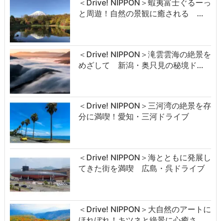
＜Drive! NIPPON＞蝦夷富士ぐるーっ
と周遊！自然の景観に癒される …
＜Drive! NIPPON＞滝雲雲海の絶景を
めざして 新潟・奥只見の秘境ド…
＜Drive! NIPPON＞三河湾の絶景を存
分に満喫！愛知・三河ドライブ
＜Drive! NIPPON＞海とともに発展し
てきた街を満喫 広島・呉ドライブ
＜Drive! NIPPON＞大自然のアートに
ほれぼれ！キツネと絶景に心癒さ…