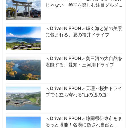
じゃない！琴平を楽しむ注目グルメ…
＜Drive! NIPPON＞輝く海と湖の美景
に包まれる、夏の福井ドライブ
＜Drive! NIPPON＞奥三河の大自然を
堪能する、愛知・三河湖ドライブ
＜Drive! NIPPON＞天理～桜井ドライ
ブでも立ち寄れる“山の辺の道”
＜Drive! NIPPON＞静岡県伊東市をま
るっと堪能！名湯に癒され自然と…