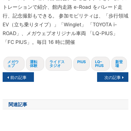
トレーションで紹介、館内走路 e-Road をパレード走
行、記念撮影もできる。 参加モビリティは、「歩行領域
EV（立ち乗りタイプ）」「Winglet」 「TOYOTA i-
ROAD」、メガウェブオリジナル車両 「LQ-PIUS」
「FC PIUS」。毎日 16 時に開催
メガウ
運転
ライドス
PIUS
LQ–
新登
ェブ
体験
タジオ
PIUS
場
投
前の記事
次の記事
稿
ナ
関連記事
ビ
ゲ