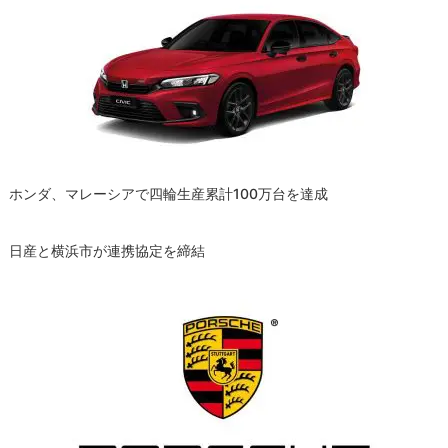
ー
シ
ョ
ン
ホンダ、マレーシアで四輪生産累計100万台を達成
日産と横浜市が連携協定を締結