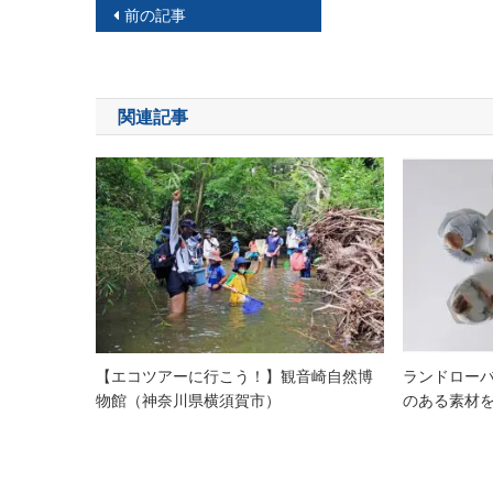
投
前の記事
稿
ナ
関連記事
ビ
ゲ
ー
シ
ョ
ン
【エコツアーに行こう！】観音崎自然博
ランドロー
物館（神奈川県横須賀市）
のある素材