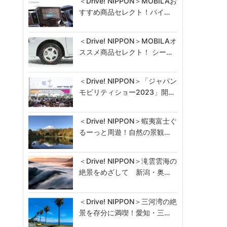
＜Drive! NIPPON＞MOBILAお
すすめ商品セレクト！パイ…
＜Drive! NIPPON＞MOBILAオ
ススメ商品セレクト！ シー…
＜Drive! NIPPON＞「ジャパン
モビリティショー2023」開…
＜Drive! NIPPON＞蝦夷富士ぐ
るーっと周遊！自然の景観…
＜Drive! NIPPON＞滝雲雲海の
絶景をめざして 新潟・奥…
＜Drive! NIPPON＞三河湾の絶
景を存分に満喫！愛知・三…