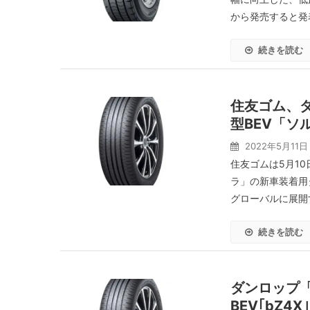
から発売すると発表
続きを読む
住友ゴム、ダン
型BEV「ソ
2022年5月11日
住友ゴムは5月10日
ラ」の新車装着用
グローバルに展開す
続きを読む
ダンロップ「S
BEV｢bZ4