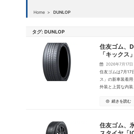
Home
>
DUNLOP
タグ:
DUNLOP
住友ゴム、DU
「キックス
2026年7月17日
住友ゴムは7月17日
ス」の新車装着用
外装と上質な内装、
続きを読む
住友ゴム、氷
スタイヤ「I