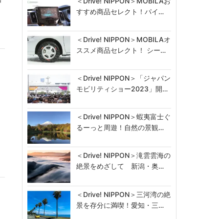
＜Drive! NIPPON＞MOBILAお
すすめ商品セレクト！パイ…
＜Drive! NIPPON＞MOBILAオ
ススメ商品セレクト！ シー…
＜Drive! NIPPON＞「ジャパン
モビリティショー2023」開…
＜Drive! NIPPON＞蝦夷富士ぐ
るーっと周遊！自然の景観…
て
＜Drive! NIPPON＞滝雲雲海の
絶景をめざして 新潟・奥…
＜Drive! NIPPON＞三河湾の絶
景を存分に満喫！愛知・三…