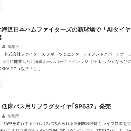
北海道日本ハムファイターズの新球場で「AIタイヤ
施
編集部
日、株式会社ファイターズ スポーツ＆エンターテイメントとパートナー
、3月に開業した北海道ボールパーク F ビレッジ（Fビレッジ）ならび
HOKKAIDO（以下「 […]
低床バス用リブラグタイヤ｢SP537」発売
編集部
日、街中を走行する路線バスに求められる耐偏摩耗性能とライフ性能を大
バス用リブラグタイヤのDUNLOP（ダンロップ）｢SP537｣を、3月1