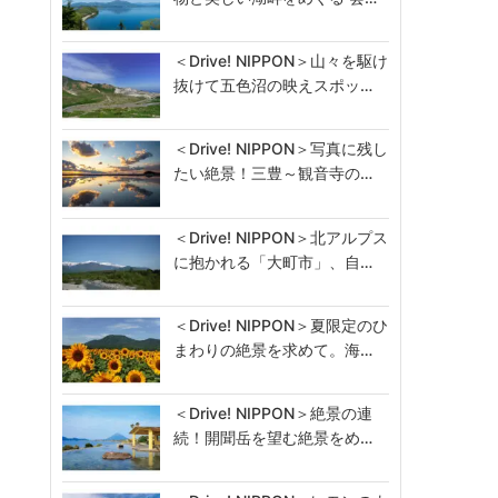
＜Drive! NIPPON＞山々を駆け
抜けて五色沼の映えスポッ…
＜Drive! NIPPON＞写真に残し
たい絶景！三豊～観音寺の…
＜Drive! NIPPON＞北アルプス
に抱かれる「大町市」、自…
＜Drive! NIPPON＞夏限定のひ
まわりの絶景を求めて。海…
＜Drive! NIPPON＞絶景の連
続！開聞岳を望む絶景をめ…