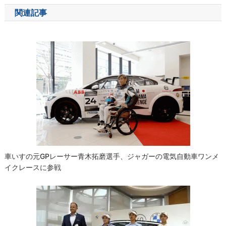
ナ
関連記事
ビ
ゲ
ー
シ
ョ
ン
車いすの元GPレーサー青木拓磨選手、ジャガーの電気自動車ワンメ
イクレースに参戦