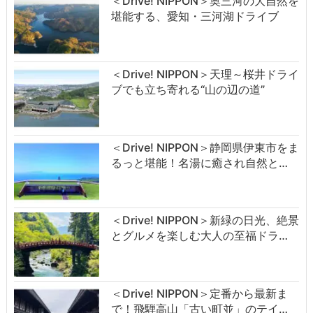
＜Drive! NIPPON＞奥三河の大自然を
堪能する、愛知・三河湖ドライブ
＜Drive! NIPPON＞天理～桜井ドライ
ブでも立ち寄れる“山の辺の道”
＜Drive! NIPPON＞静岡県伊東市をま
るっと堪能！名湯に癒され自然と…
＜Drive! NIPPON＞新緑の日光、絶景
とグルメを楽しむ大人の至福ドラ…
＜Drive! NIPPON＞定番から最新ま
で！飛騨高山「古い町並」のテイ…