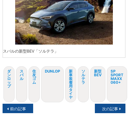
スバルの新型BEV「ソルテラ」
ダ
ス
住
DUNLOP
新
ソ
新型
SP
ン
バ
友
車
ル
BEV
SPORT
ロ
ル
ゴ
装
テ
MAXX
ッ
ム
着
ラ
060+
プ
用
タ
イ
ヤ
投
前の記事
次の記事
稿