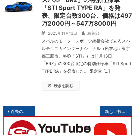
スバル「BRZ」の特別仕様車
「STI Sport TYPE RA」を発
表、限定台数300台、価格は497
万2000円～547万8000円
2025年11月13日
編集部
スバルのモータースポーツ統括会社であるスバ
ルテクニカインターナショナル（所在地：東京
都三鷹市、略称「STI」）は11月13日、
「BRZ」の300台限定の特別仕様車「STI Sport
TYPE RA」を発表した。 限定台 […]
続きを読む
投
過去の投稿
新しい投稿
稿