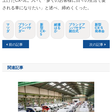
上げたCX-5について「多くのお客様に日々の生活で愛
される車になりたい」と述べ、締めくくった。
マ
ブランド
新
綾瀬
ブランドア
新型
ツ
アンバサ
型
はる
ンバサダー
CX-5
ダ
ダー
CX-
か
就任式
発表会
5
投
前の記事
次の記事
稿
ナ
関連記事
ビ
ゲ
ー
シ