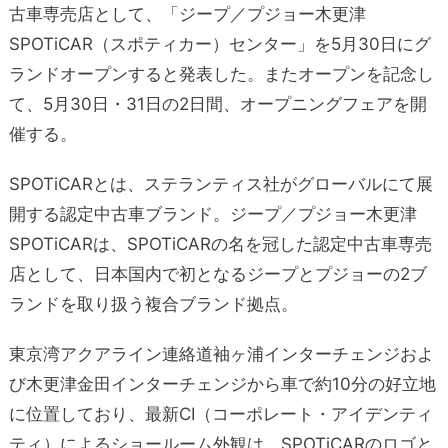
古車専売店として、「ジープ／プジョー木更津
SPOTiCAR（スポティカー）センター」を5月30日にグ
ランドオープンすると発表した。またオープンを記念し
て、5⽉30⽇・31⽇の2日間、オープニングフェアを開
催する。
SPOTiCARとは、ステランティス社がグローバルにて展
開する認定中古車ブランド。ジープ／プジョー木更津
SPOTiCARは、SPOTiCARの名を冠した認定中古車専売
店として、日本国内で初となるジープとプジョーの2ブ
ランドを取り扱う複合ブランド拠点。
東京湾アクアライン連絡道袖ヶ浦インターチェンジおよ
び木更津金田インターチェンジから車で約10分の好立地
に位置しており、最新CI（コーポレート・アイデンティ
ティ）によるショールーム外観は、SPOTiCARのロゴと