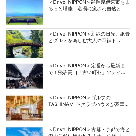
＜Drive! NIPPON＞静岡県伊東市をま
るっと堪能！名湯に癒され自然と…
＜Drive! NIPPON＞新緑の日光、絶景
とグルメを楽しむ大人の至福ドラ…
＜Drive! NIPPON＞定番から最新ま
で！飛騨高山「古い町並」のテイ…
＜Drive! NIPPON＞ゴルフの
TASHINAMI 〜クラブハウスが豪華…
＜Drive! NIPPON＞古都・京都で海と
森の自然に抱かれる！大人の休日…