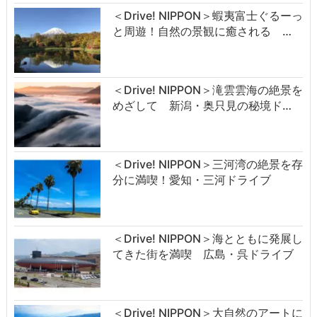
＜Drive! NIPPON＞蝦夷富士ぐるーっ
と周遊！自然の景観に癒される …
＜Drive! NIPPON＞滝雲雲海の絶景を
めざして 新潟・奥只見の秘境ド…
＜Drive! NIPPON＞三河湾の絶景を存
分に満喫！愛知・三河ドライブ
＜Drive! NIPPON＞海とともに発展し
てきた街を満喫 広島・呉ドライブ
＜Drive! NIPPON＞大自然のアートに