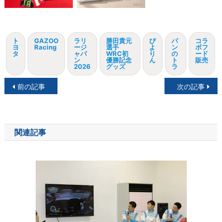
ト
GAZOO
ラリ
勝田貴元
ぴ
パ
コラ
ヨ
Racing
ージ
選手
よ
ン
ボフ
タ
ャパ
WRC初
り
の
ード
ン
優勝記念
ん
ト
販売
2026
グッズ
ラ
投
前の記事
次の記事
稿
ナ
関連記事
ビ
ゲ
ー
シ