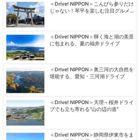
＜Drive! NIPPON＞こんぴら参りだけ
じゃない！琴平を楽しむ注目グルメ…
＜Drive! NIPPON＞輝く海と湖の美景
に包まれる、夏の福井ドライブ
＜Drive! NIPPON＞奥三河の大自然を
堪能する、愛知・三河湖ドライブ
＜Drive! NIPPON＞天理～桜井ドライ
ブでも立ち寄れる“山の辺の道”
＜Drive! NIPPON＞静岡県伊東市をま