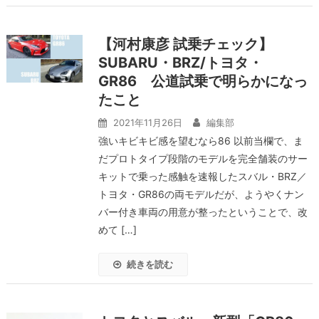
【河村康彦 試乗チェック】
SUBARU・BRZ/トヨタ・
GR86 公道試乗で明らかになっ
たこと
2021年11月26日
編集部
強いキビキビ感を望むなら86 以前当欄で、ま
だプロトタイプ段階のモデルを完全舗装のサー
キットで乗った感触を速報したスバル・BRZ／
トヨタ・GR86の両モデルだが、ようやくナン
バー付き車両の用意が整ったということで、改
めて […]
続きを読む