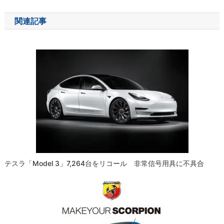
ナ
関連記事
ビ
ゲ
ー
シ
ョ
ン
テスラ「Model 3」7,264台をリコール 非常信号用具に不具合