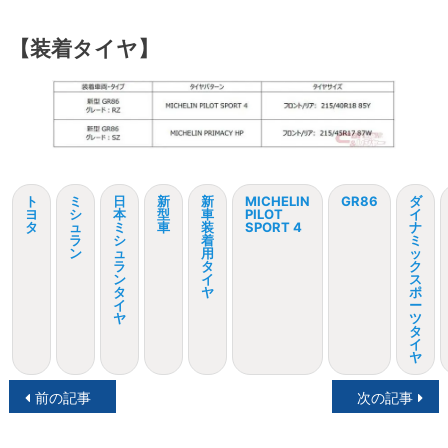
【装着タイヤ】
ト
ミ
日
新
新
MICHELIN
GR86
ダ
ヨ
シ
本
型
車
PILOT
イ
タ
ュ
ミ
車
装
SPORT 4
ナ
ラ
シ
着
ミ
ン
ュ
用
ッ
ラ
タ
ク
ン
イ
ス
タ
ヤ
ポ
イ
ー
ヤ
ツ
タ
イ
ヤ
投
前の記事
次の記事
稿