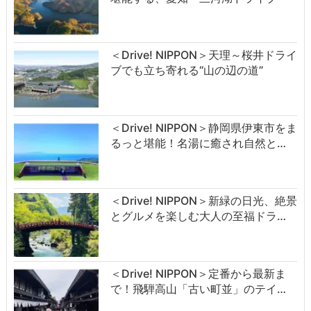
＜Drive! NIPPON＞天理～桜井ドライ
ブでも立ち寄れる“山の辺の道”
＜Drive! NIPPON＞静岡県伊東市をま
るっと堪能！名湯に癒され自然と…
＜Drive! NIPPON＞新緑の日光、絶景
とグルメを楽しむ大人の至福ドラ…
＜Drive! NIPPON＞定番から最新ま
で！飛騨高山「古い町並」のテイ…