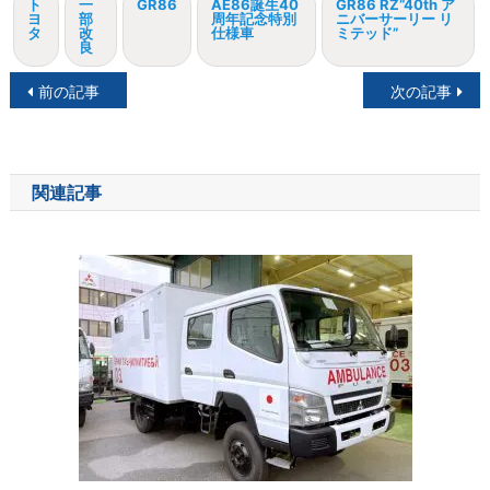
ト
一
GR86
AE86誕生40
GR86 RZ“40th ア
ヨ
部
周年記念特別
ニバーサーリー リ
タ
改
仕様車
ミテッド”
良
投
前の記事
次の記事
稿
ナ
関連記事
ビ
ゲ
ー
シ
ョ
ン