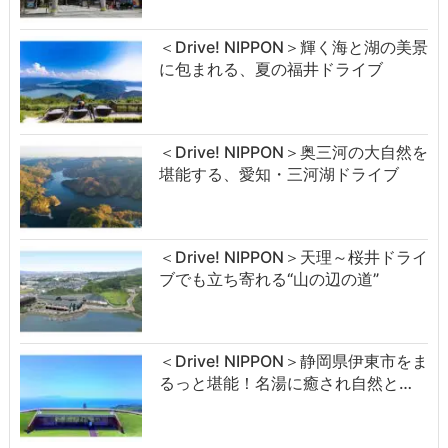
＜Drive! NIPPON＞輝く海と湖の美景
に包まれる、夏の福井ドライブ
＜Drive! NIPPON＞奥三河の大自然を
堪能する、愛知・三河湖ドライブ
＜Drive! NIPPON＞天理～桜井ドライ
ブでも立ち寄れる“山の辺の道”
＜Drive! NIPPON＞静岡県伊東市をま
るっと堪能！名湯に癒され自然と…