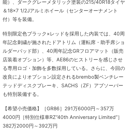
能）、ダークグレーメタリック塗装の215/40R18タイヤ
＆18×7 1/2Jアルミホイール（センターオーナメント
付）等を装備。
特別限定色
ブラック×レッドを採用した
内装では、40周
年記念刺繍が施されたドアトリム（運転席・助手席ショ
ルダーパッド部）、40周年記念
GRフロアマット（販売
店装着オプション）等、
AE86のヒストリーを感じさせ
る専用ロゴ・加飾を多数採用している。さらに、今回の
改良によりオプション設定されるbrembo製ベンチレー
テッドディスクブレーキ、SACHS（ZF）アブソーバー
も特別装備する。
【希望小売価格】［GR86］291万6000円～357万
4000円［特別仕様車RZ“40th Anniversary Limited”］
382万2000円～392万円