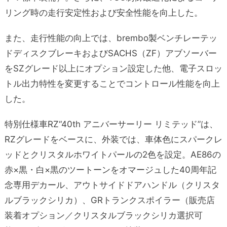
リング時の走行安定性および安全性能を向上した。
また、走行性能の向上では、brembo製ベンチレーテッ
ドディスクブレーキおよびSACHS（ZF）アブソーバー
を
SZグレード以上にオプション設定した他、
電子スロッ
トル出力特性を変更することでコントロール性能を向上
した。
特別仕様車RZ“40th アニバーサーリー リミテッド”は、
RZグレードをベースに、外装では、車体色にスパークレ
ッドとクリスタルホワイトパールの2色を設定。AE86の
赤×黒・白×黒のツートーンをオマージュした40周年記
念専用デカール、アウトサイドドアハンドル（クリスタ
ルブラックシリカ）、GRトランクスポイラー（販売店
装着オプション／クリスタル
ブラックシリカ
選択可