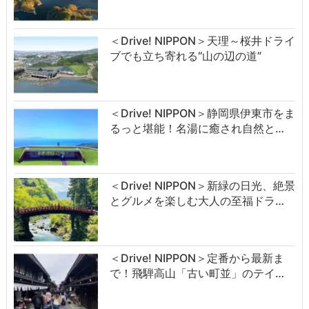
＜Drive! NIPPON＞天理～桜井ドライ
ブでも立ち寄れる“山の辺の道”
＜Drive! NIPPON＞静岡県伊東市をま
るっと堪能！名湯に癒され自然と…
＜Drive! NIPPON＞新緑の日光、絶景
とグルメを楽しむ大人の至福ドラ…
＜Drive! NIPPON＞定番から最新ま
で！飛騨高山「古い町並」のテイ…