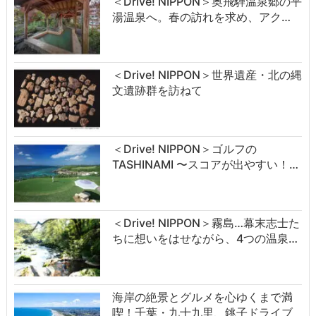
＜Drive! NIPPON＞奥飛騨温泉郷の平
湯温泉へ。春の訪れを求め、アク…
＜Drive! NIPPON＞世界遺産・北の縄
文遺跡群を訪ねて
＜Drive! NIPPON＞ゴルフの
TASHINAMI 〜スコアが出やすい！…
＜Drive! NIPPON＞霧島…幕末志士た
ちに想いをはせながら、4つの温泉…
海岸の絶景とグルメを心ゆくまで満
喫！千葉・九十九里、銚子ドライブ