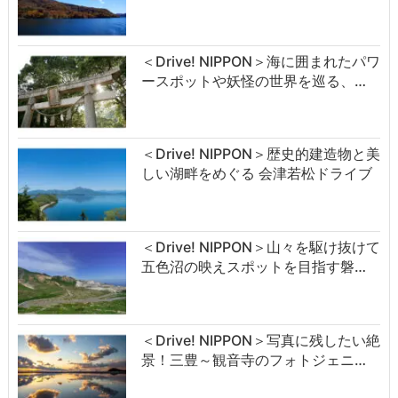
＜Drive! NIPPON＞海に囲まれたパワ
ースポットや妖怪の世界を巡る、…
＜Drive! NIPPON＞歴史的建造物と美
しい湖畔をめぐる 会津若松ドライブ
＜Drive! NIPPON＞山々を駆け抜けて
五色沼の映えスポットを目指す磐…
＜Drive! NIPPON＞写真に残したい絶
景！三豊～観音寺のフォトジェニ…