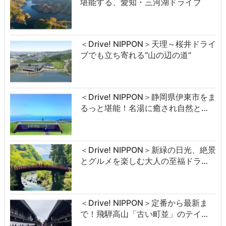
堪能する、愛知・三河湖ドライブ
＜Drive! NIPPON＞天理～桜井ドライ
ブでも立ち寄れる“山の辺の道”
＜Drive! NIPPON＞静岡県伊東市をま
るっと堪能！名湯に癒され自然と…
＜Drive! NIPPON＞新緑の日光、絶景
とグルメを楽しむ大人の至福ドラ…
＜Drive! NIPPON＞定番から最新ま
で！飛騨高山「古い町並」のテイ…